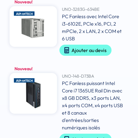
Nouveau!
UNO-3283G-634BE
PC Fanless avec Intel Core
i3-6102E, PCIe x16, PCI, 2
mPCIe, 2 x LAN, 2 x COM et
6 USB
Ajouter au devis
Nouveau!
UNO-148-D73BA
PC Fanless puissant Intel
Core i7 1365UE Rail Din avec
x8 GB DDR5, x3 ports LAN,
x4 ports COM, x4 ports USB
et 8 canaux
d'entrées/sorties
numériques isolés