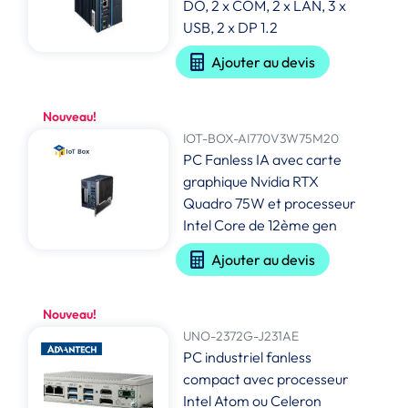
DO, 2 x COM, 2 x LAN, 3 x
USB, 2 x DP 1.2
Ajouter au devis
Nouveau!
IOT-BOX-AI770V3W75M20
PC Fanless IA avec carte
graphique Nvidia RTX
Quadro 75W et processeur
Intel Core de 12ème gen
Ajouter au devis
Nouveau!
UNO-2372G-J231AE
PC industriel fanless
compact avec processeur
Intel Atom ou Celeron