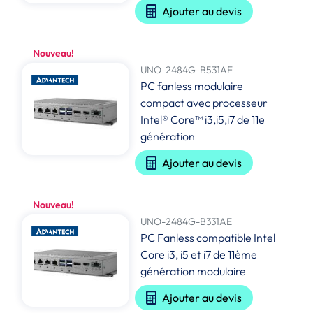
Ajouter au devis
Nouveau!
UNO-2484G-B531AE
PC fanless modulaire
compact avec processeur
Intel® Core™ i3,i5,i7 de 11e
génération
Ajouter au devis
Nouveau!
UNO-2484G-B331AE
PC Fanless compatible Intel
Core i3, i5 et i7 de 11ème
génération modulaire
Ajouter au devis