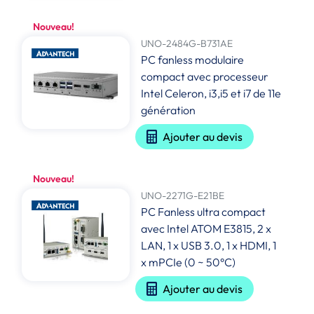
Nouveau!
UNO-2484G-B731AE
PC fanless modulaire
compact avec processeur
Intel Celeron, i3,i5 et i7 de 11e
génération
Ajouter au devis
Nouveau!
UNO-2271G-E21BE
PC Fanless ultra compact
avec Intel ATOM E3815, 2 x
LAN, 1 x USB 3.0, 1 x HDMI, 1
x mPCIe (0 ~ 50°C)
Ajouter au devis