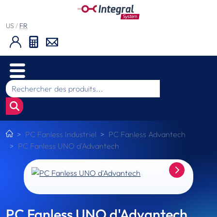
US
/
FR
PC Fanless Industriel
PC Fanless Advantech
PC Fanless UNO d'Advantech
PC Fanless UNO d'Advantech