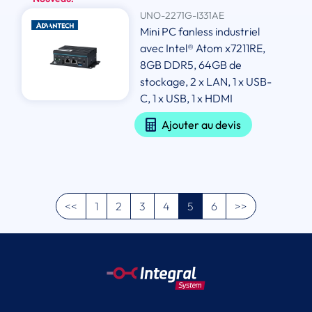
UNO-2271G-I331AE
Mini PC fanless industriel
avec Intel® Atom x7211RE,
8GB DDR5, 64GB de
stockage, 2 x LAN, 1 x USB-
C, 1 x USB, 1 x HDMI
Ajouter au devis
<<
1
2
3
4
5
6
>>