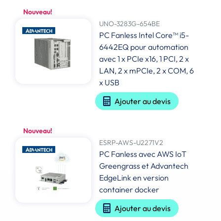
Nouveau!
UNO-3283G-654BE
PC Fanless Intel Core™ i5-
6442EQ pour automation
avec 1 x PCIe x16, 1 PCI, 2 x
LAN, 2 x mPCIe, 2 x COM, 6
x USB
Ajouter au devis
Nouveau!
ESRP-AWS-U2271V2
PC Fanless avec AWS IoT
Greengrass et Advantech
EdgeLink en version
container docker
Ajouter au devis