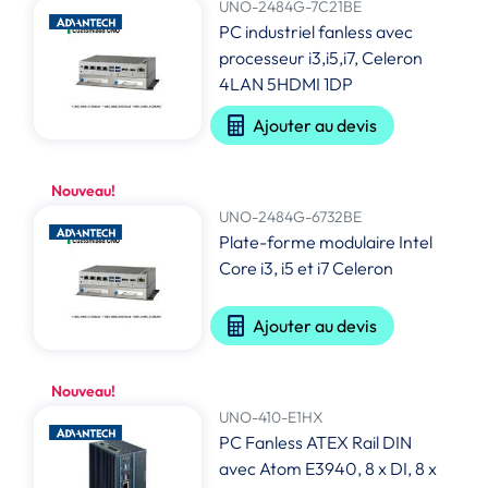
UNO-2484G-7C21BE
PC industriel fanless avec
processeur i3,i5,i7, Celeron
4LAN 5HDMI 1DP
Ajouter au devis
Nouveau!
UNO-2484G-6732BE
Plate-forme modulaire Intel
Core i3, i5 et i7 Celeron
Ajouter au devis
Nouveau!
UNO-410-E1HX
PC Fanless ATEX Rail DIN
avec Atom E3940, 8 x DI, 8 x