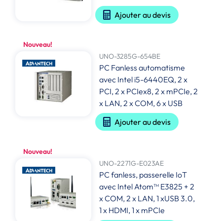
Ajouter au devis
Nouveau!
UNO-3285G-654BE
PC Fanless automatisme
avec Intel i5-6440EQ, 2 x
PCI, 2 x PCIex8, 2 x mPCIe, 2
x LAN, 2 x COM, 6 x USB
Ajouter au devis
Nouveau!
UNO-2271G-E023AE
PC fanless, passerelle IoT
avec Intel Atom™ E3825 + 2
x COM, 2 x LAN, 1 xUSB 3.0,
1 x HDMI, 1 x mPCIe