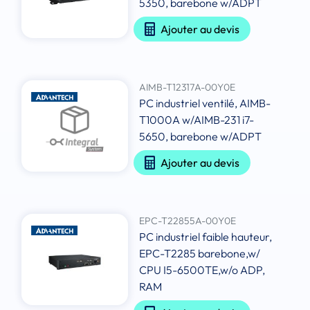
5350, barebone w/ADPT
Ajouter au devis
AIMB-T12317A-00Y0E
PC industriel ventilé, AIMB-
T1000A w/AIMB-231 i7-
5650, barebone w/ADPT
Ajouter au devis
EPC-T22855A-00Y0E
PC industriel faible hauteur,
EPC-T2285 barebone,w/
CPU I5-6500TE,w/o ADP,
RAM