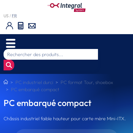
US
/
FR
PC industriel durci
PC format Tour, shoebox
PC embarqué compact
PC embarqué compact
Châssis industriel faible hauteur pour carte mère Mini-ITX.