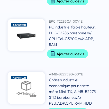
Ajouter au devis
EPC-T2285CA-00Y1E
PC industriel faible hauteur,
EPC-T2285 barebone,w/
CPU Cel-G3900,w/o ADP,
RAM
Ajouter au devis
AIMB-B2275SG-00YE
Châssis industriel
économique pour carte
mère Mini ITX, AIMB-B2275
STD barebone,w/o
PSU,ADP,CPU,RAM,HDD