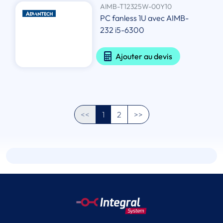
AIMB-T12325W-00Y10
PC fanless 1U avec AIMB-
232 i5-6300
Ajouter au devis
<<
1
2
>>