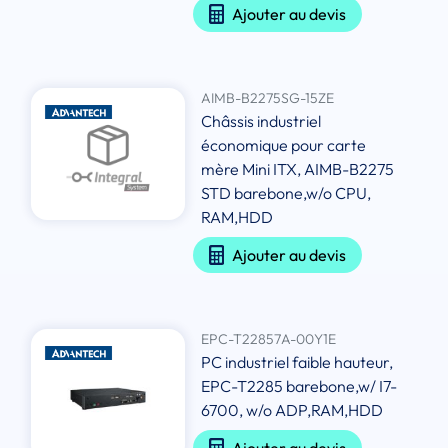
Ajouter au devis
AIMB-B2275SG-15ZE
Châssis industriel
économique pour carte
mère Mini ITX, AIMB-B2275
STD barebone,w/o CPU,
RAM,HDD
Ajouter au devis
EPC-T22857A-00Y1E
PC industriel faible hauteur,
EPC-T2285 barebone,w/ I7-
6700, w/o ADP,RAM,HDD