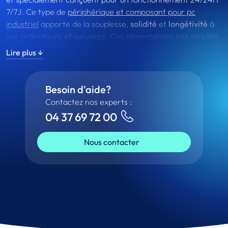
7/7J. Ce type de
périphérique et composant pour pc
industriel
apporte de la souplesse,
solidité
et
longétivité
à
vos ordinateurs et serveurs. Ces alimentations industrielles
sont
testées
afin d'apporter le
meilleur rendement avec
Lire plus ↓
une longétivité extrême
.
Besoin d'aide?
Contactez nos experts :
04 37 69 72 00
Nous contacter