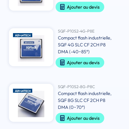
Ajouter au devis
SQF-P10S2-4G-P8E
Compact flash industrielle,
SQF 4G SLC CF 2CH P8
DMA (-40~85°)
Ajouter au devis
SQF-P10S2-8G-P8C
Compact flash industrielle,
SQF 8G SLC CF 2CH P8
DMA (0~70°)
Ajouter au devis