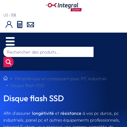
US
/
FR
Périphérique et composant pour PC industriel
Disque flash SSD
Disque flash SSD
Afin d'assurer
longétivité
et
résistance
à vos pc durcis, pc
industriels, panel pc et autres équipements professionnels,
Integral System vous propose une gamme complète de