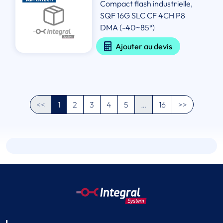
Compact flash industrielle,
SQF 16G SLC CF 4CH P8
DMA (-40~85°)
Ajouter au devis
<<
1
2
3
4
5
…
16
>>