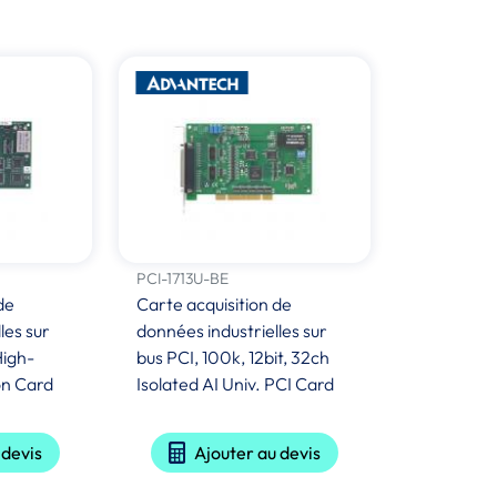
PCI-1713U-BE
de
Carte acquisition de
les sur
données industrielles sur
High-
bus PCI, 100k, 12bit, 32ch
on Card
Isolated AI Univ. PCI Card
 devis
Ajouter au devis