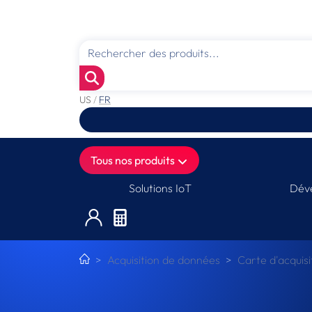
US
/
FR
Tous nos produits
Solutions IoT
Déve
Acquisition de données
Carte d'acquisi