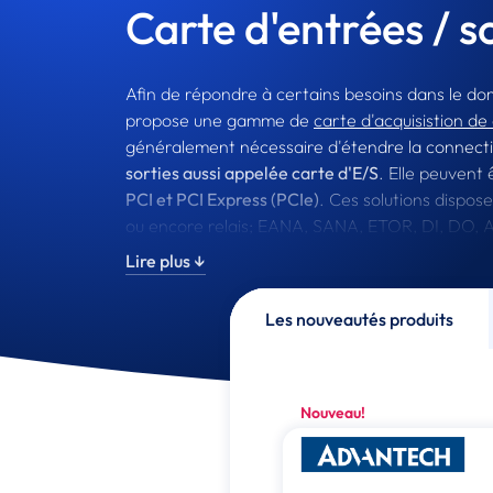
Carte d'entrées / s
Afin de répondre à certains besoins dans le do
propose une gamme de
carte d'acquisistion de
généralement nécessaire d'étendre la connectivi
sorties aussi appelée carte d'E/S
. Elle peuvent
PCI et PCI Express (PCIe)
. Ces solutions dispos
ou encore relais; EANA, SANA, ETOR, DI, DO, 
Lire plus ↓
Integral System intègre ses cartes, de la marq
industriels sur-mesure
sur simple demande.
Les nouveautés produits
Nouveau!