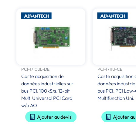
PCI-1710UL-DE
PCI-1711U-CE
Carte acquisition de
Carte acquisition 
données industrielles sur
données industriel
bus PCI, 100kS/s, 12-bit
bus PCI, PCI Low-
Multi Universal PCI Card
Multifunction Uni.
w/o AO
Ajouter au devis
Ajouter au