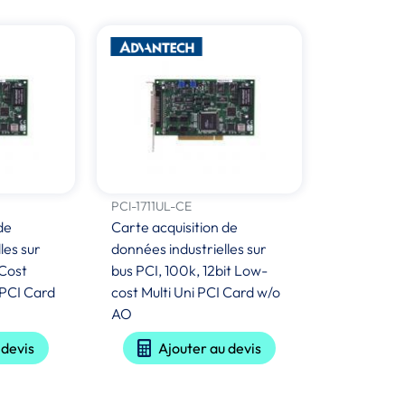
PCI-1711UL-CE
de
Carte acquisition de
les sur
données industrielles sur
Cost
bus PCI, 100k, 12bit Low-
 PCI Card
cost Multi Uni PCI Card w/o
AO
 devis
Ajouter au devis