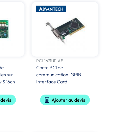
PCI-1671UP-AE
de
Carte PCI de
les sur
communication, GPIB
y & 16ch
Interface Card
 devis
Ajouter au devis