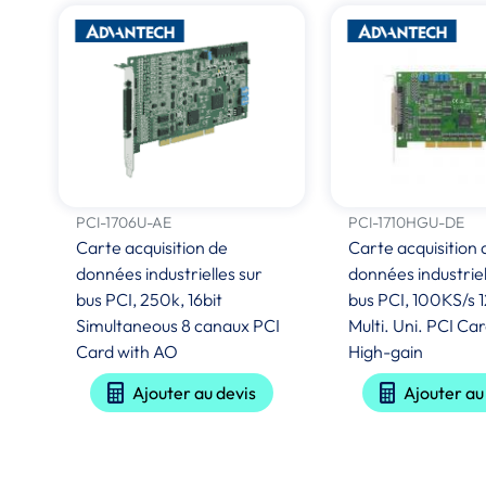
PCI-1706U-AE
PCI-1710HGU-DE
Carte acquisition de
Carte acquisition 
données industrielles sur
données industriel
bus PCI, 250k, 16bit
bus PCI, 100KS/s 1
Simultaneous 8 canaux PCI
Multi. Uni. PCI Ca
Card with AO
High-gain
Ajouter au devis
Ajouter au