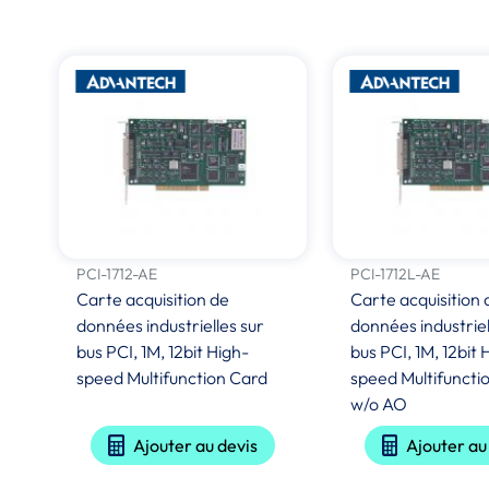
PCI-1712-AE
PCI-1712L-AE
Carte acquisition de
Carte acquisition 
données industrielles sur
données industriel
bus PCI, 1M, 12bit High-
bus PCI, 1M, 12bit 
speed Multifunction Card
speed Multifuncti
w/o AO
Ajouter au devis
Ajouter au