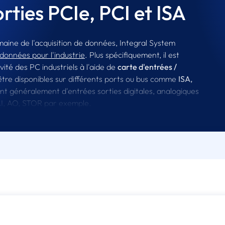
orties PCIe, PCI et ISA
maine de l'acquisition de données, Integral System
 données pour l'industrie
. Plus spécifiquement, il est
té des PC industriels à l'aide de
carte d'entrées /
 être disponibles sur différents ports ou bus comme
ISA,
ent généralement d'entrées sorties digitales, analogiques
AI, AO, STOR par exemple.
ue
Advantech
, dans les configurations de ses
PC