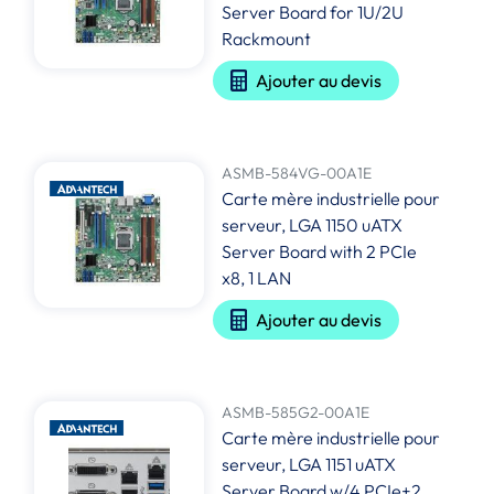
Server Board for 1U/2U
Rackmount
Ajouter au devis
ASMB-584VG-00A1E
Carte mère industrielle pour
serveur, LGA 1150 uATX
Server Board with 2 PCIe
x8, 1 LAN
Ajouter au devis
ASMB-585G2-00A1E
Carte mère industrielle pour
serveur, LGA 1151 uATX
Server Board w/4 PCIe+2