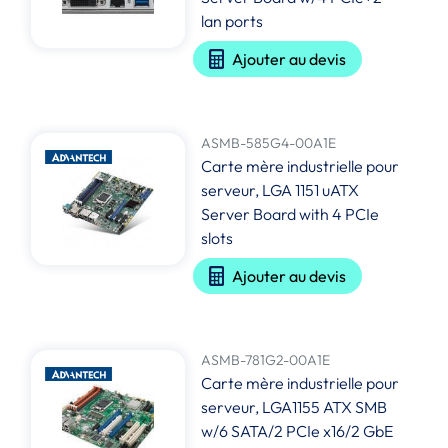
lan ports
Ajouter au devis
ASMB-585G4-00A1E
Carte mère industrielle pour
serveur, LGA 1151 uATX
Server Board with 4 PCIe
slots
Ajouter au devis
ASMB-781G2-00A1E
Carte mère industrielle pour
serveur, LGA1155 ATX SMB
w/6 SATA/2 PCIe x16/2 GbE