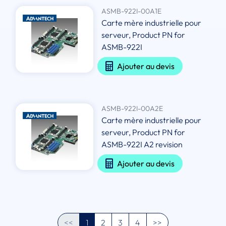
ASMB-922I-00A1E
Carte mère industrielle pour
serveur, Product PN for
ASMB-922I
Ajouter au devis
ASMB-922I-00A2E
Carte mère industrielle pour
serveur, Product PN for
ASMB-922I A2 revision
Ajouter au devis
<<
1
2
3
4
>>