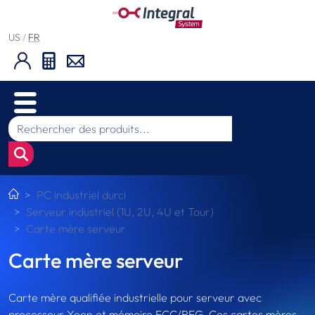
US
/
FR
PC industriel durci
Serveur industriel (1U, 2U, 4U et Tour)
Carte mère serveur
Carte mère serveur
Carte mère qualifiée industrielle pour serveur avec
processeur Xeon et mémoire ECC/REG. Ces cartes mères