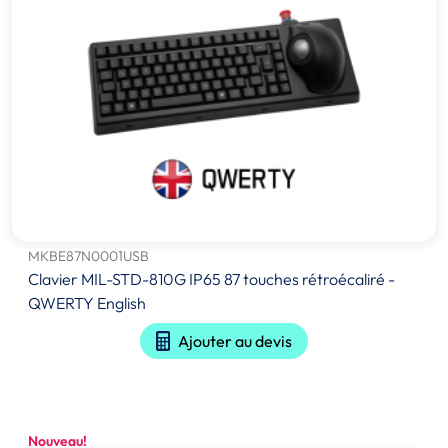
MKBE87N0001USB
Clavier MIL-STD-810G IP65 87 touches rétroécaliré -
QWERTY English
Ajouter au devis
Nouveau!