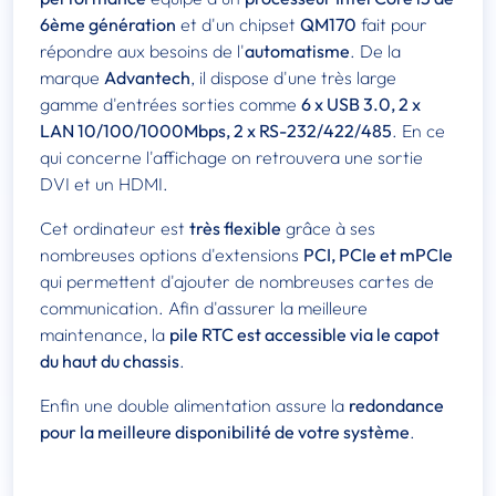
6ème génération
et d'un chipset
QM170
fait pour
répondre aux besoins de l'
automatisme
. De la
marque
Advantech
, il dispose d'une très large
gamme d'entrées sorties comme
6 x USB 3.0, 2 x
LAN 10/100/1000Mbps, 2 x RS-232/422/485
. En ce
qui concerne l'affichage on retrouvera une sortie
DVI et un HDMI.
Cet ordinateur est
très flexible
grâce à ses
nombreuses options d'extensions
PCI, PCIe et mPCIe
qui permettent d'ajouter de nombreuses cartes de
communication. Afin d'assurer la meilleure
maintenance, la
pile RTC est accessible via le capot
du haut du chassis
.
Enfin une double alimentation assure la
redondance
pour la meilleure disponibilité de votre système
.