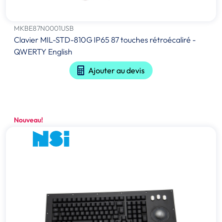
MKBE87N0001USB
Clavier MIL-STD-810G IP65 87 touches rétroécaliré -
QWERTY English
Ajouter au devis
Nouveau!