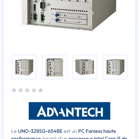
Le
UNO-3285G-654BE
est un
PC Fanless haute
performance
équipé d'un
processeur Intel Core i5 de