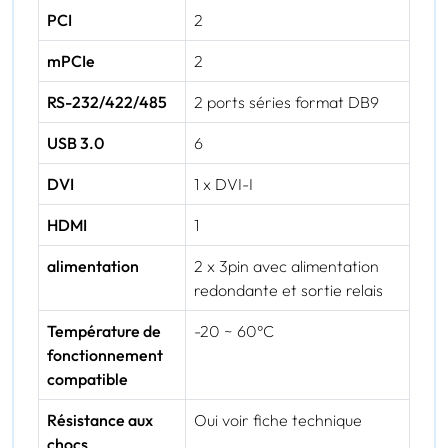
PCI
2
mPCIe
2
RS-232/422/485
2 ports séries format DB9
USB 3.0
6
DVI
1 x DVI-I
HDMI
1
alimentation
2 x 3pin avec alimentation
redondante et sortie relais
Température de
-20 ~ 60°C
fonctionnement
compatible
Résistance aux
Oui voir fiche technique
chocs