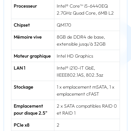
Processeur
Intel® Core™ i5-6440EQ
2.7GHz Quad Core, 6MB L2
Chipset
QM170
Mémoire vive
8GB de DDR4 de base,
extensible jusqu'à 32GB
Moteur graphique
Intel HD Graphics
LAN 1
Intel® i210-IT GbE,
IIEEE802.1AS, 802.3az
Stockage
1 x emplacement mSATA, 1 x
emplacement cFAST
Emplacement
2 x SATA compatibles RAID 0
pour disque 2.5"
et RAID 1
PCIe x8
2