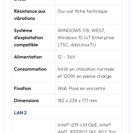
Résistance aux
Oui voir fiche technique
vibrations
Système
WINDOWS 7/8, WES7,
d'exploitation
Windows 10 IoT Enterprise
compatible
LTSC, AdvLinuxTU
Alimentation
12 ~ 36V
Consommation
44W en utilisation normale
et 120W en pleine charge
Fixation
Wall, Posé en encastré
Dimensions
182 x 238 x 177 mm
LAN 2
Intel® i219-LM GbE, Intel®
AMT, IEEE802.1AS, 802.3az