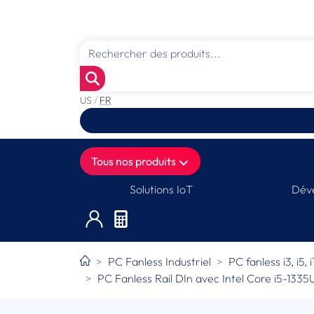
US
/
FR
Tous nos produits
Solutions IoT
Déve
PC Fanless Industriel
PC fanless i3, i5, 
PC Fanless Rail DIn avec Intel Core i5-133