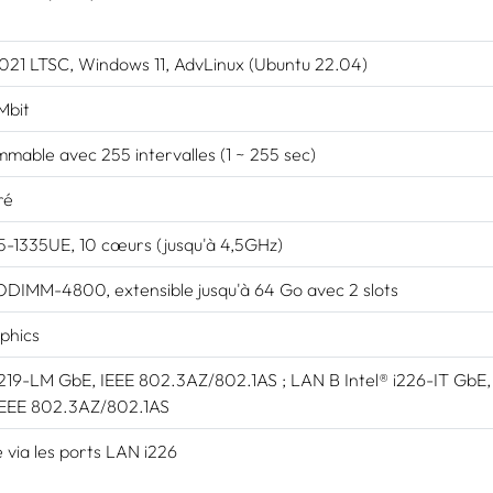
21 LTSC, Windows 11, AdvLinux (Ubuntu 22.04)
Mbit
mable avec 255 intervalles (1 ~ 255 sec)
ré
i5-1335UE, 10 cœurs (jusqu'à 4,5GHz)
DIMM-4800, extensible jusqu'à 64 Go avec 2 slots
phics
i219-LM GbE, IEEE 802.3AZ/802.1AS ; LAN B Intel® i226-IT GbE,
 IEEE 802.3AZ/802.1AS
 via les ports LAN i226