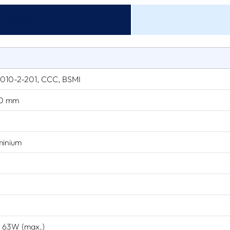
chniques
1010-2-201, CCC, BSMI
00 mm
e
minium
, 63W (max.)