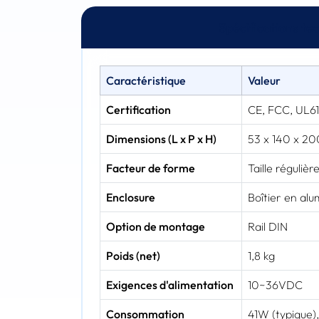
Spécifications te
Caractéristique
Valeur
Certification
CE, FCC, UL6
Dimensions (L x P x H)
53 x 140 x 2
Facteur de forme
Taille régulièr
Enclosure
Boîtier en alu
Option de montage
Rail DIN
Poids (net)
1,8 kg
Exigences d'alimentation
10~36VDC
Consommation
41W (typique)