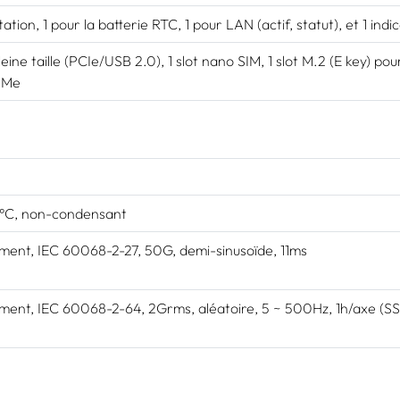
ntation, 1 pour la batterie RTC, 1 pour LAN (actif, statut), et 1 i
leine taille (PCIe/USB 2.0), 1 slot nano SIM, 1 slot M.2 (E key) p
VMe
°C, non-condensant
ment, IEC 60068-2-27, 50G, demi-sinusoïde, 11ms
ment, IEC 60068-2-64, 2Grms, aléatoire, 5 ~ 500Hz, 1h/axe (SS