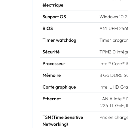
électrique
Support OS
Windows 10 20
BIOS
AMI UEFI 256
Timer watchdog
Timer program
Sécurité
TPM2.0 intég
Processeur
Intel® Core™ 
Mémoire
8 Go DDR5 SO
Carte graphique
Intel UHD Gra
Ethernet
LAN A Intel® 
i226-IT GbE,
TSN (Time Sensitive
Pris en charge
Networking)