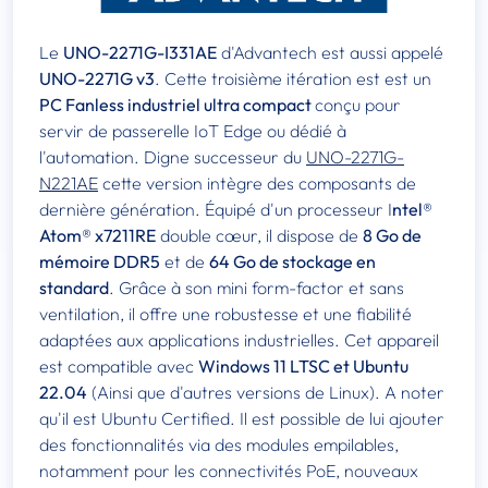
Le
UNO-2271G-I331AE
d'Advantech est aussi appelé
UNO-2271G v3
. Cette troisième itération est est un
PC Fanless industriel ultra compact
conçu pour
servir de passerelle IoT Edge ou dédié à
l'automation. Digne successeur du
UNO-2271G-
N221AE
cette version intègre des composants de
dernière génération. Équipé d'un processeur I
ntel®
Atom® x7211RE
double cœur, il dispose de
8 Go de
mémoire DDR5
et de
64 Go de stockage en
standard
. Grâce à son mini form-factor et sans
ventilation, il offre une robustesse et une fiabilité
adaptées aux applications industrielles. Cet appareil
est compatible avec
Windows 11 LTSC et Ubuntu
22.04
(Ainsi que d'autres versions de Linux). A noter
qu'il est Ubuntu Certified. Il est possible de lui ajouter
des fonctionnalités via des modules empilables,
notamment pour les connectivités PoE, nouveaux