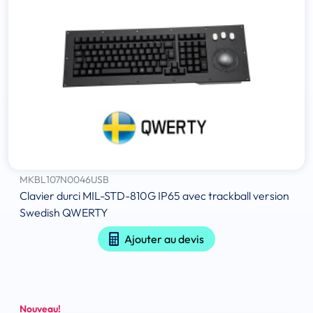
MKBL107N0046USB
Clavier durci MIL-STD-810G IP65 avec trackball version
Swedish QWERTY
Ajouter au devis
Nouveau!