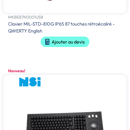
MKBE87N0001USB
Clavier MIL-STD-810G IP65 87 touches rétroécaliré -
QWERTY English
Ajouter au devis
Nouveau!