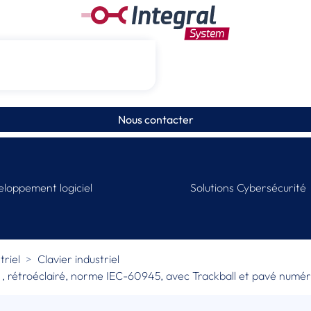
Nous contacter
loppement logiciel
Solutions Cybersécurité
riel
Clavier industriel
e , rétroéclairé, norme IEC-60945, avec Trackball et pavé numé