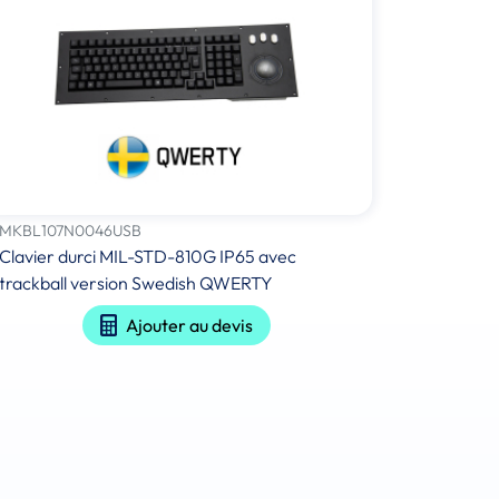
MKBL107N0046USB
Clavier durci MIL-STD-810G IP65 avec
trackball version Swedish QWERTY
Ajouter au devis