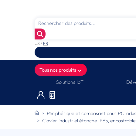
US
/
FR
Tous nos produits
Solutions IoT
Déve
Périphérique et composant pour PC indust
Clavier industriel étanche IP65, encastrabl