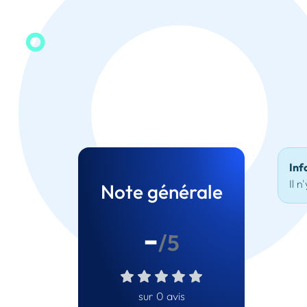
Inf
Il n
Note générale
-
/5
sur 0 avis