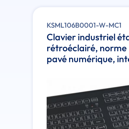
KSML106B0001-W-MC1
Clavier industriel é
rétroéclairé, norme
pavé numérique, int