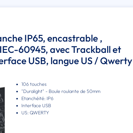
tanche IP65, encastrable ,
 IEC-60945, avec Trackball et
erface USB, langue US / Qwerty
106 touches
"Duralight" - Boule roulante de 50mm
Etanchéité: IP6
Interface USB
US: QWERTY