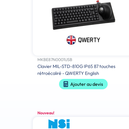
MKBE87N0001USB
Clavier MIL-STD-810G IP65 87 touches
rétroécaliré - QWERTY English
Ajouter au devis
Nouveau!