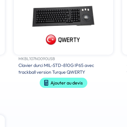
MKBL107N0090USB
Clavier durci MIL-STD-810G IP65 avec
trackball version Turque QWERTY
Ajouter au devis