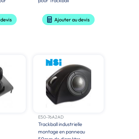
our
pour Trackball
 devis
Ajouter au devis
E50-76A2AD
Trackball industrielle
montage en panneau