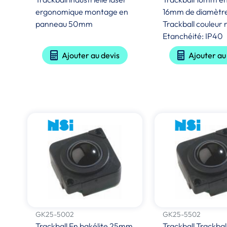
ergonomique montage en
16mm de diamètr
panneau 50mm
Trackball couleur 
Etanchéité: IP40
Ajouter au devis
Ajouter au
GK25-5002
GK25-5502
Trackball En bakélite 25mm
Trackball Trackbal