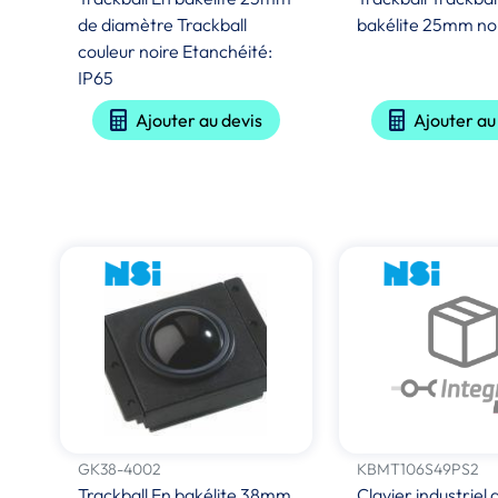
de diamètre Trackball
bakélite 25mm noi
couleur noire Etanchéité:
IP65
Ajouter au devis
Ajouter au
GK38-4002
KBMT106S49PS2
Trackball En bakélite 38mm
Clavier industriel 