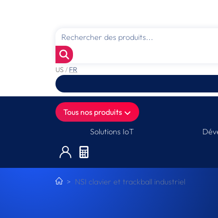
US
/
FR
Tous nos produits
Solutions IoT
Déve
NSI clavier et trackball industriel