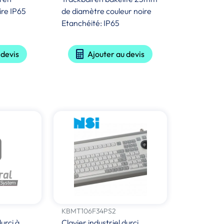
re IP65
de diamètre couleur noire
Etanchéité: IP65
 devis
Ajouter au devis
KBMT106F34PS2
durci à
Clavier industriel durci