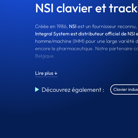
NSI clavier et track
Créée en 1986,
NSI
est un fournisseur reconnu,
Integral System est distributeur officiel de NS
homme/machine (IHM) pour une large variété d'a
encore le pharmaceutique. Notre partenaire con
Belgique.
Toute la conception mécanique et électrique est
Lire plus ↓
pointage répondent aussi bien aux applications i
de la marine, des bornes d’informations et du mi
Découvrez également :
Clavier indus
Si vous souhaitez des solutions entièrement pers
possible de créer des
claviers sur-mesure
comme