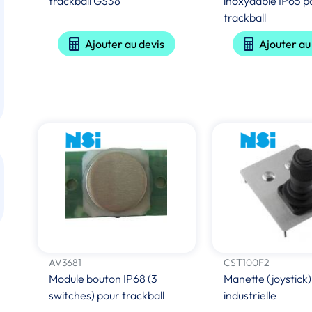
trackball GS38
inoxydable IP65 p
trackball
Ajouter au devis
Ajouter au
AV3681
CST100F2
Module bouton IP68 (3
Manette (joystick)
switches) pour trackball
industrielle