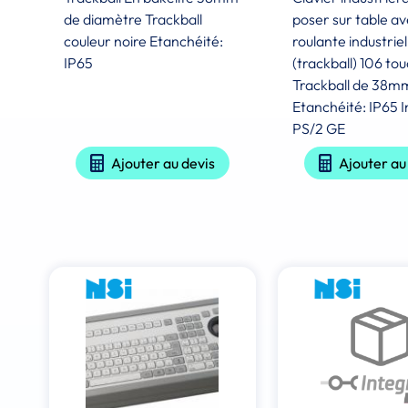
de diamètre Trackball
poser sur table av
couleur noire Etanchéité:
roulante industriel
IP65
(trackball) 106 to
Trackball de 38m
Etanchéité: IP65 
PS/2 GE
Ajouter au devis
Ajouter au