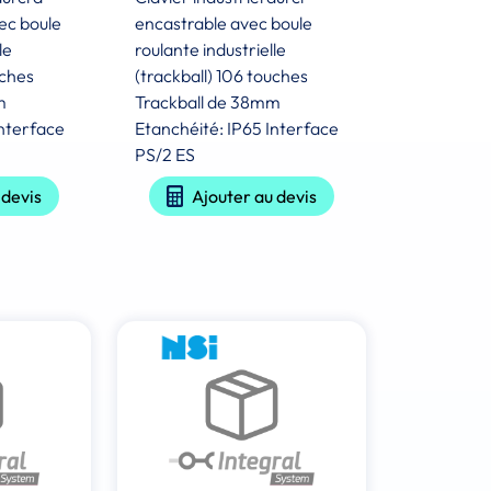
ec boule
encastrable avec boule
le
roulante industrielle
uches
(trackball) 106 touches
m
Trackball de 38mm
Interface
Etanchéité: IP65 Interface
PS/2 ES
 devis
Ajouter au devis