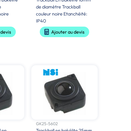
e
de diamètre Trackball
noire
couleur noire Etanchéité:
IP40
 devis
Ajouter au devis
GK25-5602
l en
Trackball en bakélite 25mm