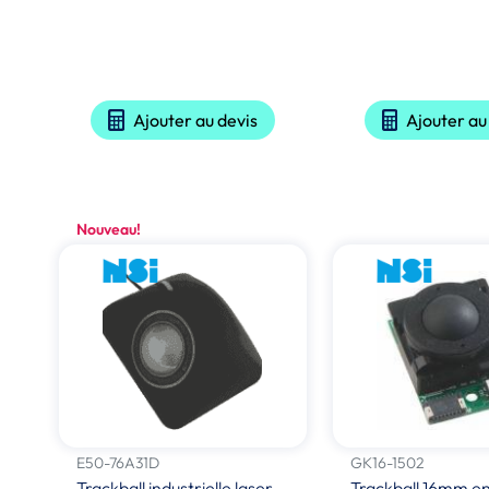
Ajouter au devis
Ajouter au
Nouveau!
E50-76A31D
GK16-1502
Trackball industrielle laser
Trackball 16mm en