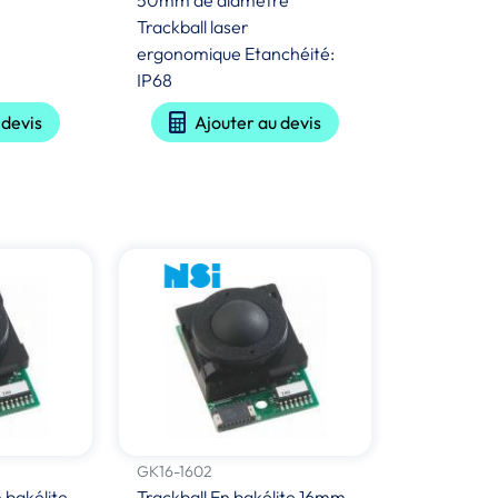
50mm de diamètre
Trackball laser
ergonomique Etanchéité:
IP68
 devis
Ajouter au devis
GK16-1602
 bakélite
Trackball En bakélite 16mm