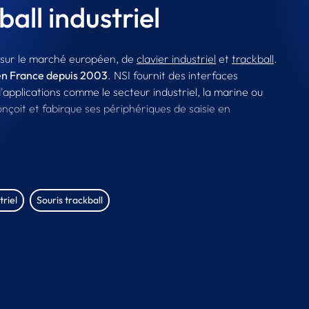
ball industriel
 sur le marché européen, de
clavier industriel
et
trackball
.
I en France depuis 2003
. NSI fournit des interfaces
pplications comme le secteur industriel, la marine ou
çoit et fabirque ses périphériques de saisie en
 réalisée en interne. Les claviers et systèmes de
ndustrielles (machines, process..) qu'à celles du médical,
litaire.
triel
Souris trackball
onnalisées, n'hésitez pas à nous contacter. il est
 simplement rajouter votre Logo sur le périphérique.