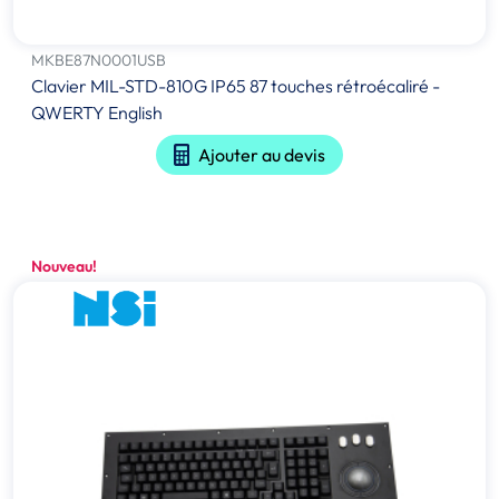
MKBE87N0001USB
Clavier MIL-STD-810G IP65 87 touches rétroécaliré -
QWERTY English
Ajouter au devis
Nouveau!