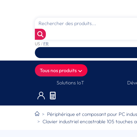
US
/
FR
Tous nos produits
Solutions IoT
Déve
Périphérique et composant pour PC indust
Clavier industriel encastrable 105 touches