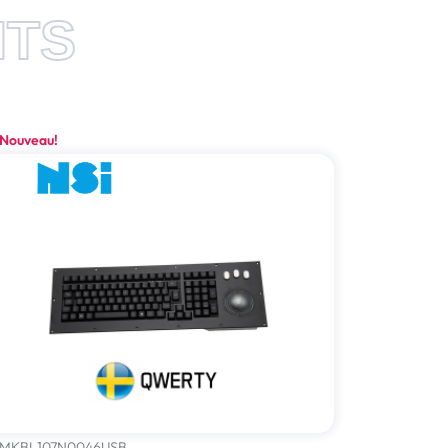
ITS
Nouveau!
MKBL107N0046USB