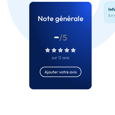
Inf
Il n
Note générale
-
/5
sur 0 avis
Ajouter votre avis