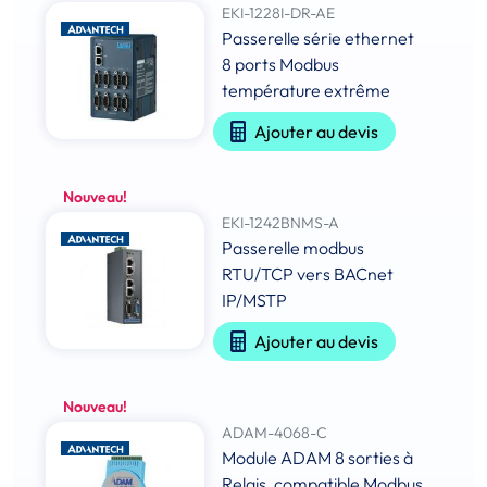
EKI-1228I-DR-AE
Passerelle série ethernet
8 ports Modbus
température extrême
Ajouter au devis
Nouveau!
EKI-1242BNMS-A
Passerelle modbus
RTU/TCP vers BACnet
IP/MSTP
Ajouter au devis
Nouveau!
ADAM-4068-C
Module ADAM 8 sorties à
Relais, compatible Modbus