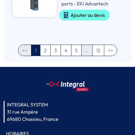
ports - EKI Advantech
Ajouter au devis
<<
1
2
3
4
5
…
12
>>
INTEGRAL SYSTEM
31 rue Ampère
69680 Chassieu, France
HORAIRES