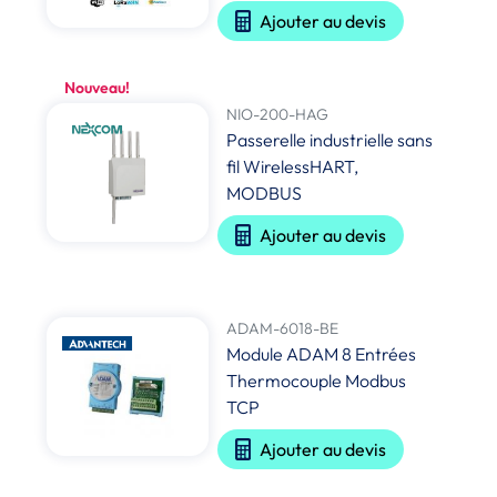
Ajouter au devis
Nouveau!
NIO-200-HAG
Passerelle industrielle sans
fil WirelessHART,
MODBUS
Ajouter au devis
ADAM-6018-BE
Module ADAM 8 Entrées
Thermocouple Modbus
TCP
Ajouter au devis