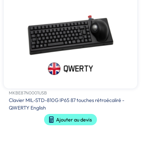
MKBE87N0001USB
Clavier MIL-STD-810G IP65 87 touches rétroécaliré -
QWERTY English
Ajouter au devis