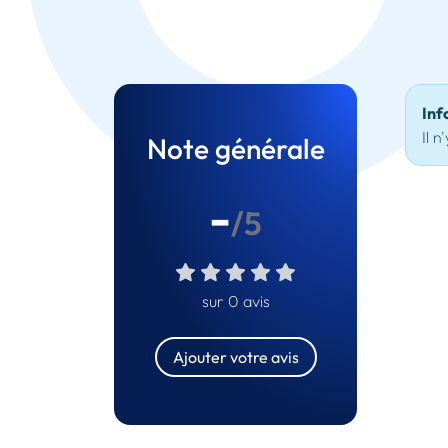
Inf
Il n
Note générale
-
/5
sur 0 avis
Ajouter votre avis