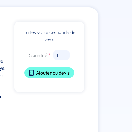
Faites votre demande de
devis!
Quantité
ue
ys
,
Ajouter au devis
 en
au
e