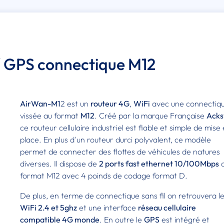
/ GPS connectique M12
AirWan-M1
2 est un
routeur 4G
,
WiFi
avec une connectiq
vissée au format
M12
. Créé par la marque Française
Acks
ce routeur cellulaire industriel est fiable et simple de mise
place. En plus d'un routeur durci polyvalent, ce modèle
permet de connecter des flottes de véhicules de natures
diverses. Il dispose de
2 ports fast ethernet 10/100Mbps
format M12 avec 4 poinds de codage format D.
De plus, en terme de connectique sans fil on retrouvera l
WiFi 2.4 et 5ghz
et une interface
réseau cellulaire
compatible 4G monde
. En outre le
GPS
est intégré et