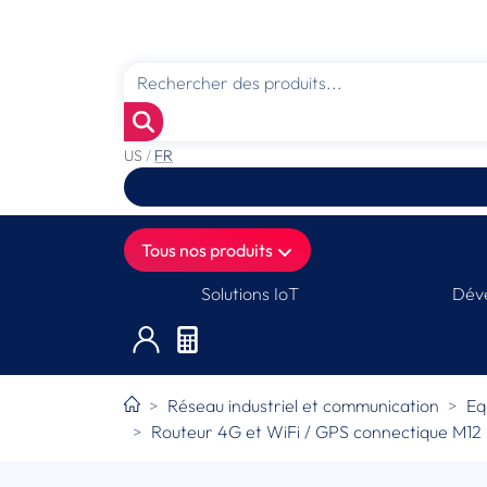
US
/
FR
Tous nos produits
Solutions IoT
Déve
Réseau industriel et communication
Eq
Routeur 4G et WiFi / GPS connectique M12