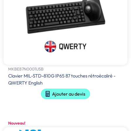
MKBE87N0001USB
Clavier MIL-STD-810G IP65 87 touches rétroécaliré -
QWERTY English
Ajouter au devis
Nouveau!