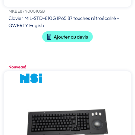
MKBE87N0001USB
Clavier MIL-STD-810G IP65 87 touches rétroécaliré -
QWERTY English
Ajouter au devis
Nouveau!