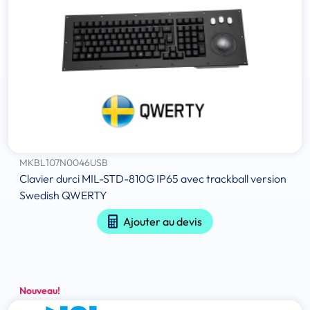
MKBL107N0046USB
Clavier durci MIL-STD-810G IP65 avec trackball version
Swedish QWERTY
Ajouter au devis
Nouveau!