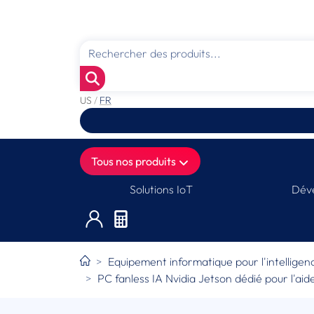
US
/
FR
Tous nos produits
Solutions IoT
Déve
Equipement informatique pour l'intelligence
PC fanless IA Nvidia Jetson dédié pour l'aid