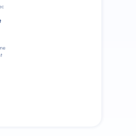
ec
t
une
nt
k