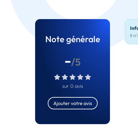
Inf
Il n
Note générale
-
/5
sur 0 avis
Ajouter votre avis