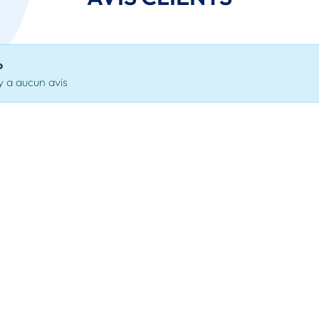
o
'y a aucun avis