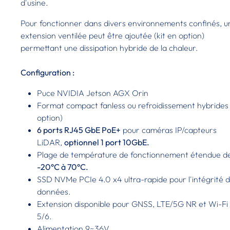
d'usine.
Pour fonctionner dans divers environnements confinés, u
extension ventilée peut être ajoutée (kit en option)
permettant une dissipation hybride de la chaleur.
Configuration :
Puce NVIDIA Jetson AGX Orin
Format compact fanless ou refroidissement hybrides
option)
6 ports RJ45 GbE PoE+
pour caméras IP/capteurs
LiDAR,
optionnel 1 port 10GbE.
Plage de température de fonctionnement étendue d
-20°C à 70°C.
SSD NVMe PCIe 4.0 x4 ultra-rapide pour l'intégrité 
données.
Extension disponible pour GNSS, LTE/5G NR et Wi-Fi
5/6.
Alimentation 9~36V