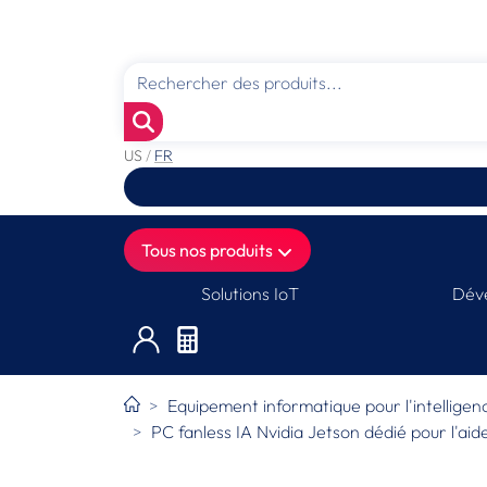
US
/
FR
Tous nos produits
Solutions IoT
Déve
Equipement informatique pour l'intelligence
PC fanless IA Nvidia Jetson dédié pour l'aid