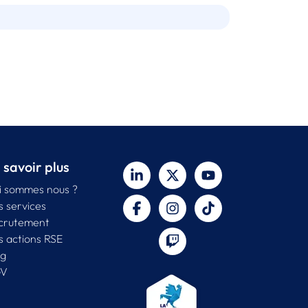
 savoir plus
i sommes nous ?
s services
crutement
s actions RSE
og
V