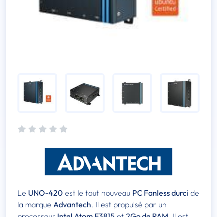
Le
UNO-420
est le tout nouveau
PC Fanless durci
de
la marque
Advantech
. Il est propulsé par un
processeur
Intel Atom E3815
et
2Go de RAM
. Il est