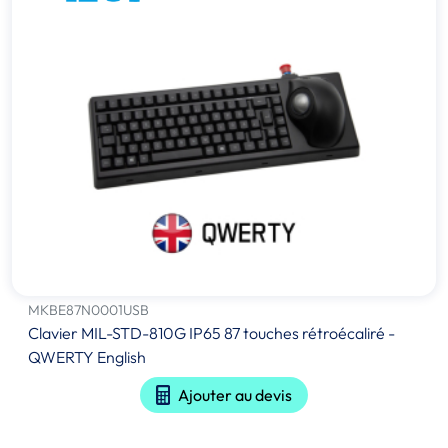
MKBE87N0001USB
Clavier MIL-STD-810G IP65 87 touches rétroécaliré -
QWERTY English
Ajouter au devis