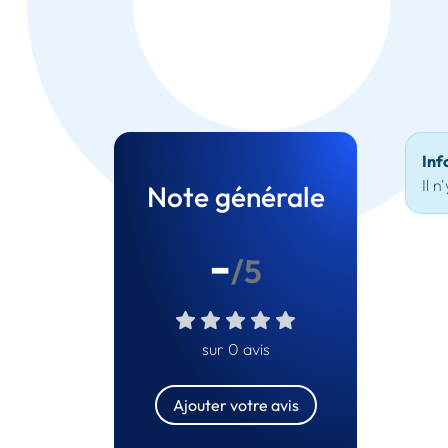
Inf
Il n
Note générale
-
/5
sur 0 avis
Ajouter votre avis