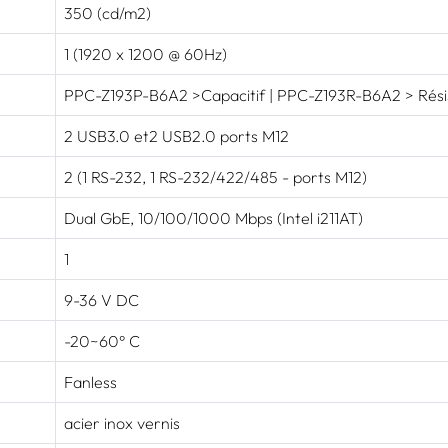
350 (cd/m2)
1 (1920 x 1200 @ 60Hz)
PPC-Z193P-B6A2 >Capacitif | PPC-Z193R-B6A2 > Résist
2 USB3.0 et2 USB2.0 ports M12
2 (1 RS-232, 1 RS-232/422/485 - ports M12)
Dual GbE, 10/100/1000 Mbps (Intel i211AT)
1
9-36 V DC
-20~60° C
Fanless
acier inox vernis