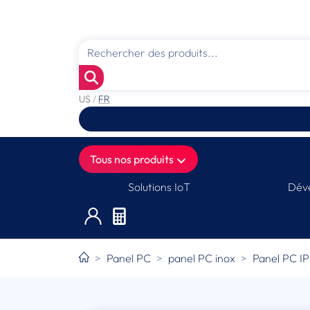
US
/
FR
Tous nos produits
Solutions IoT
Déve
Panel PC
panel PC inox
Panel PC IP