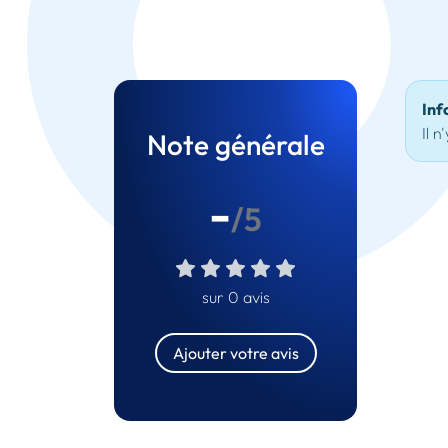
Inf
Il n
Note générale
-
/5
sur 0 avis
Ajouter votre avis