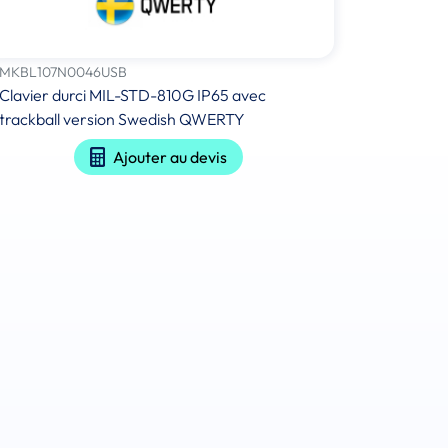
MKBL107N0046USB
Clavier durci MIL-STD-810G IP65 avec
trackball version Swedish QWERTY
Ajouter au devis