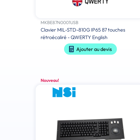
MKBE87N0001USB
Clavier MIL-STD-810G IP65 87 touches
rétroécaliré - QWERTY English
Ajouter au devis
Nouveau!