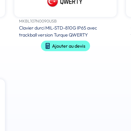
MKBL107N0090USB
Clavier durci MIL-STD-810G IP65 avec
trackball version Turque QWERTY
Ajouter au devis