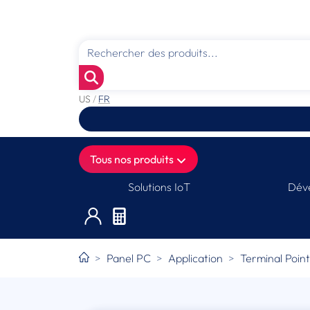
US
/
FR
Tous nos produits
Solutions IoT
Déve
Panel PC
Application
Terminal Poin