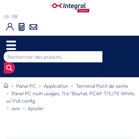
US
/
FR
Panel PC
Application
Terminal Point de vente
Panel PC multi usages, 11.6 "Baytail, PCAP T/S,ITE White,
w/ Full config
avis
Ajouter