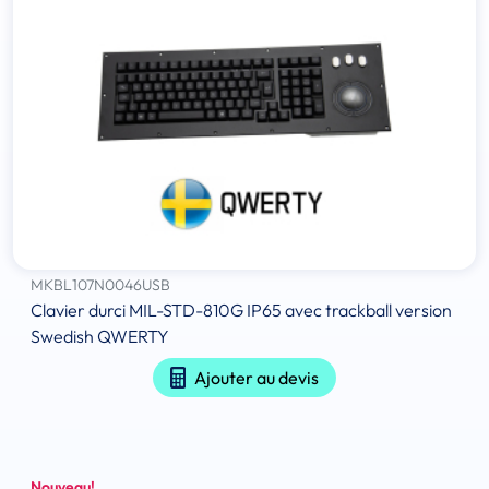
MKBL107N0046USB
Clavier durci MIL-STD-810G IP65 avec trackball version
Swedish QWERTY
Ajouter au devis
Nouveau!