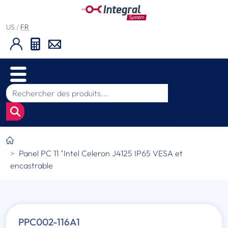
US
/
FR
Panel PC 11 "Intel Celeron J4125 IP65 VESA et
encastrable
PPC002-116A1