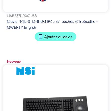
MKBE87N0001USB
Clavier MIL-STD-810G IP65 87 touches rétroécaliré -
QWERTY English
Ajouter au devis
Nouveau!