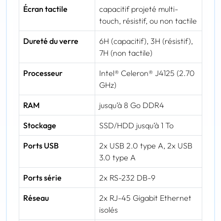
Écran tactile
capacitif projeté multi-
touch, résistif, ou non tactile
Dureté du verre
6H (capacitif), 3H (résistif),
7H (non tactile)
Processeur
Intel® Celeron® J4125 (2.70
GHz)
RAM
jusqu’à 8 Go DDR4
Stockage
SSD/HDD jusqu’à 1 To
Ports USB
2x USB 2.0 type A, 2x USB
3.0 type A
Ports série
2x RS-232 DB-9
Réseau
2x RJ-45 Gigabit Ethernet
isolés