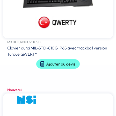
MKBL107N0090USB
Clavier durci MIL-STD-810G IP65 avec trackball version
Turque QWERTY
Ajouter au devis
Nouveau!