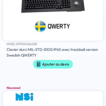
MKBL107N0046USB
Clavier durci MIL-STD-810G IP65 avec trackball version
Swedish QWERTY
Ajouter au devis
Nouveau!