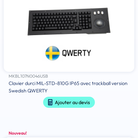
MKBL107N0046USB
Clavier durci MIL-STD-810G IP65 avec trackball version
Swedish QWERTY
Ajouter au devis
Nouveau!