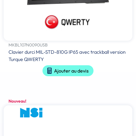
MKBL107N0090USB
Clavier durci MIL-STD-810G IP65 avec trackball version
Turque QWERTY
Ajouter au devis
Nouveau!