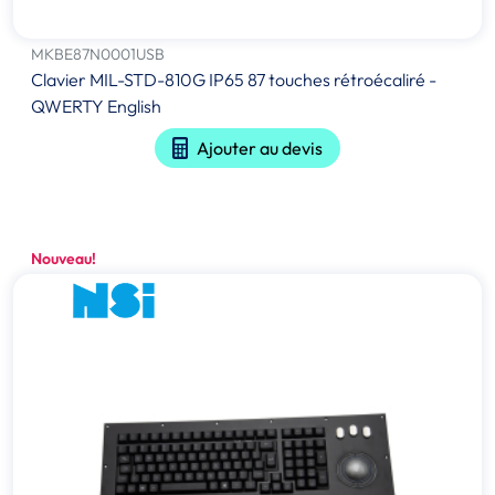
MKBE87N0001USB
Clavier MIL-STD-810G IP65 87 touches rétroécaliré -
QWERTY English
Ajouter au devis
Nouveau!