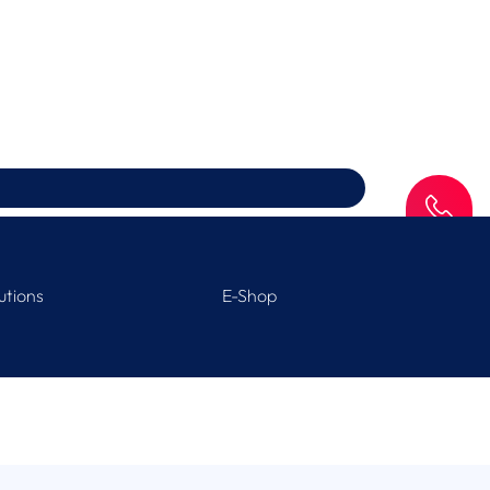
SAV
utions
E-Shop