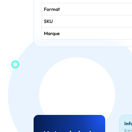
Format
SKU
Marque
Inf
Il n