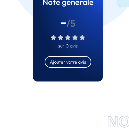
Note générale
-
/5
sur 0 avis
Ajouter votre avis
NO