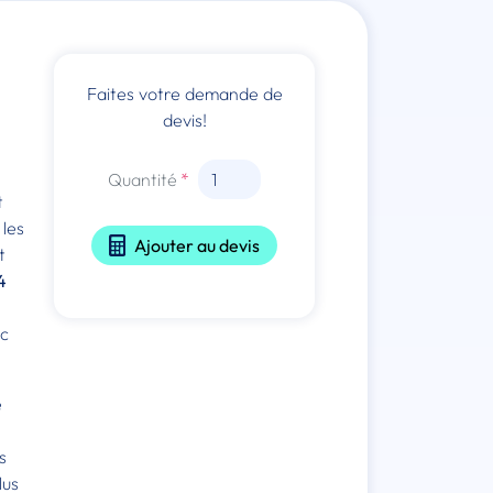
Faites votre demande de
devis!
Quantité
t
 les
Ajouter au devis
t
4
ec
e
s
lus