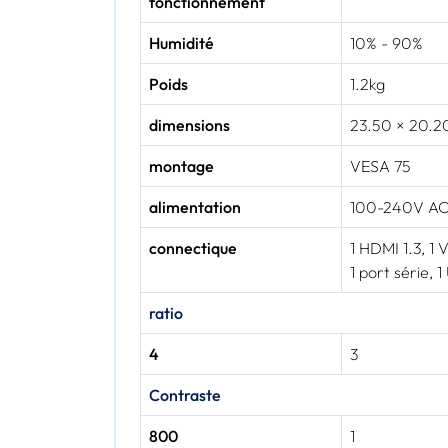
fonctionnement
Humidité
10% - 90%
Poids
1.2kg
dimensions
23.50 × 20.20
montage
VESA 75
alimentation
100-240V ACD
connectique
1 HDMI 1.3, 1 
1 port série, 
ratio
4
3
Contraste
800
1