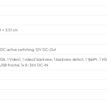
 × 3.51 cm
C active switching; 12V DC-Out
VGA, 1 Video1, 1 video2 backview, 1 backview detect, 1 YpbPr, 1 VGA
1 USB frontal, 1x 8~36V DC-IN