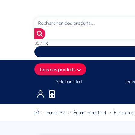
US
/
FR
Tous nos produits
Solutions IoT
Déve
Panel PC
Écran industriel
Écran tact