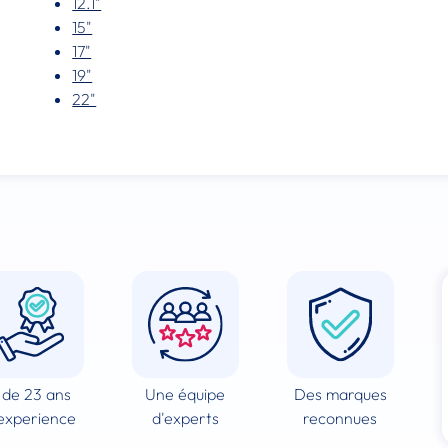
12.1"
15"
17"
19"
22"
 de 23 ans
Une équipe
Des marques
experience
d'experts
reconnues