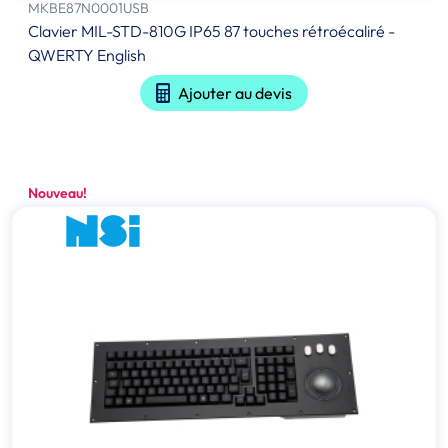
MKBE87N0001USB
Clavier MIL-STD-810G IP65 87 touches rétroécaliré -
QWERTY English
Ajouter au devis
Nouveau!