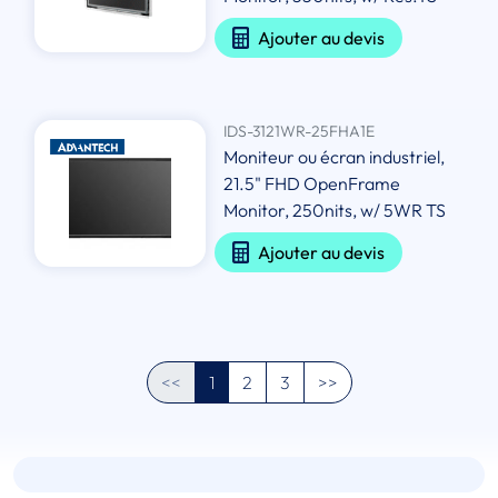
Ajouter au devis
IDS-3121WR-25FHA1E
Moniteur ou écran industriel,
21.5" FHD OpenFrame
Monitor, 250nits, w/ 5WR TS
Ajouter au devis
<<
1
2
3
>>