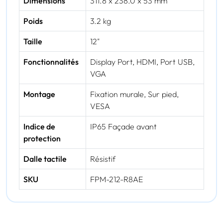
Dimensions
311.8 x 238.0 x 53 mm
Poids
3.2 kg
Taille
12"
Fonctionnalités
Display Port, HDMI, Port USB,
VGA
Montage
Fixation murale, Sur pied,
VESA
Indice de
IP65 Façade avant
protection
Dalle tactile
Résistif
SKU
FPM-212-R8AE