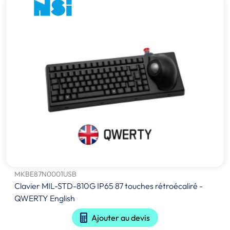
MKBE87N0001USB
Clavier MIL-STD-810G IP65 87 touches rétroécaliré -
QWERTY English
Ajouter au devis