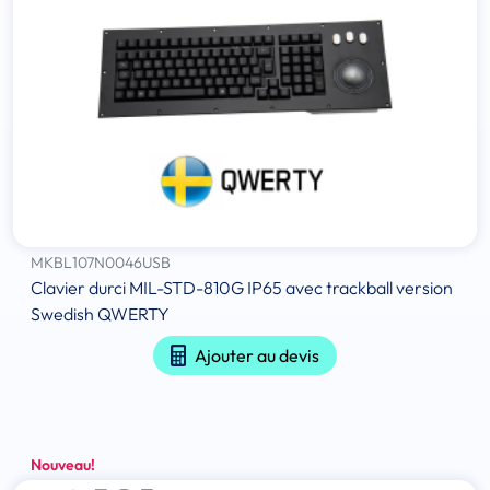
MKBL107N0046USB
Clavier durci MIL-STD-810G IP65 avec trackball version
Swedish QWERTY
Ajouter au devis
Nouveau!