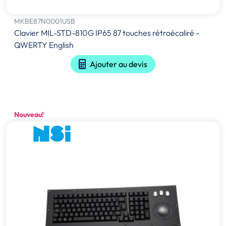
MKBE87N0001USB
Clavier MIL-STD-810G IP65 87 touches rétroécaliré -
QWERTY English
Ajouter au devis
Nouveau!