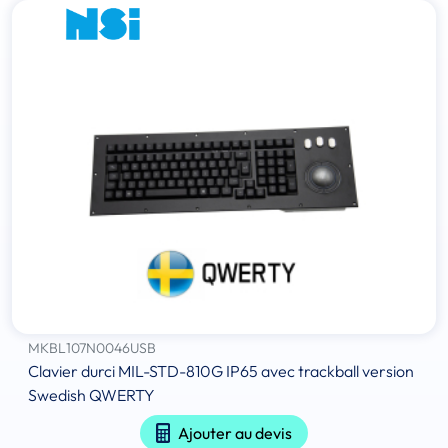
MKBL107N0046USB
Clavier durci MIL-STD-810G IP65 avec trackball version
Swedish QWERTY
Ajouter au devis