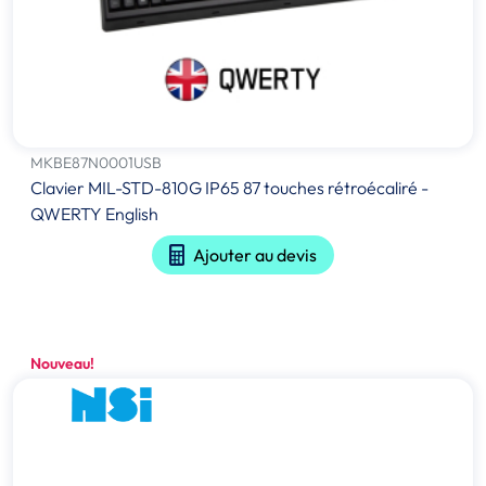
MKBE87N0001USB
Clavier MIL-STD-810G IP65 87 touches rétroécaliré -
QWERTY English
Ajouter au devis
Nouveau!