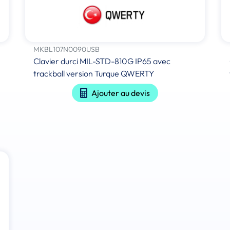
MKBL107N0090USB
Clavier durci MIL-STD-810G IP65 avec
trackball version Turque QWERTY
Ajouter au devis