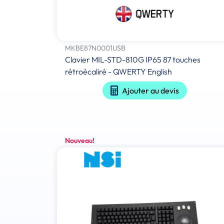
MKBE87N0001USB
Clavier MIL-STD-810G IP65 87 touches
rétroécaliré - QWERTY English
Ajouter au devis
Nouveau!