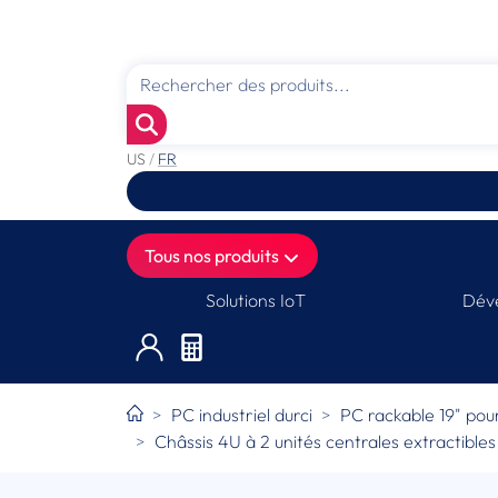
US
/
FR
Tous nos produits
Solutions IoT
Déve
PC industriel durci
PC rackable 19" pour
Châssis 4U à 2 unités centrales extractibles