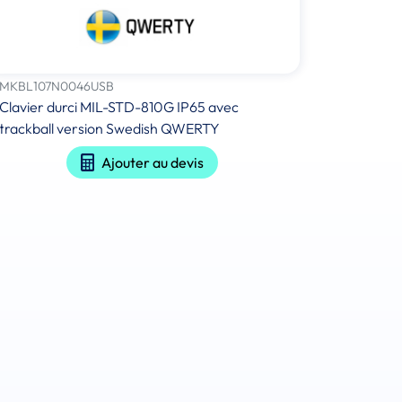
MKBL107N0046USB
Clavier durci MIL-STD-810G IP65 avec
trackball version Swedish QWERTY
Ajouter au devis