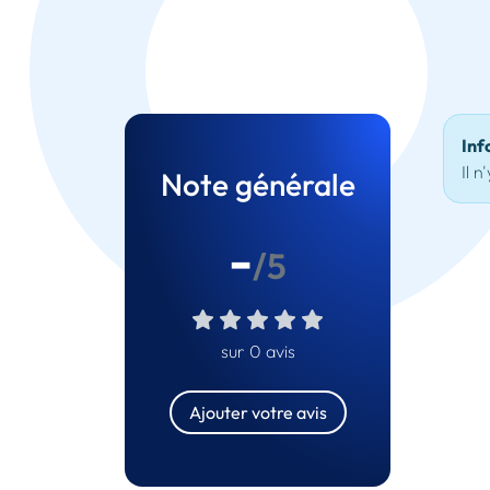
Inf
Il n
Note générale
-
/5
sur 0 avis
Ajouter votre avis