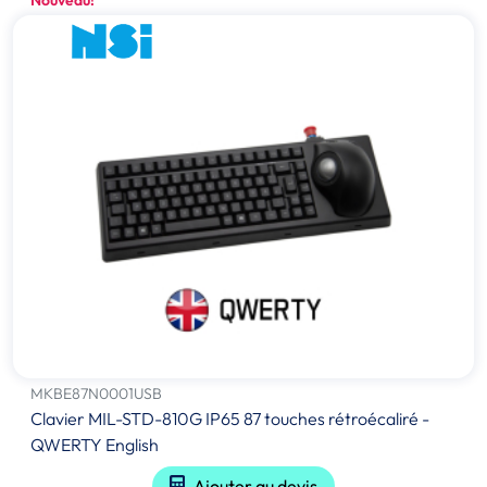
Nouveau!
MKBE87N0001USB
Clavier MIL-STD-810G IP65 87 touches rétroécaliré -
QWERTY English
Ajouter au devis