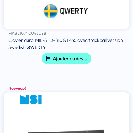
MKBL107N0046USB
Clavier durci MIL-STD-810G IP65 avec trackball version
Swedish QWERTY
Ajouter au devis
Nouveau!