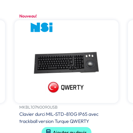
Nouveau!
MKBL107N0090USB
Clavier durci MIL-STD-810G IP65 avec
trackball version Turque QWERTY
Ajouter au devis