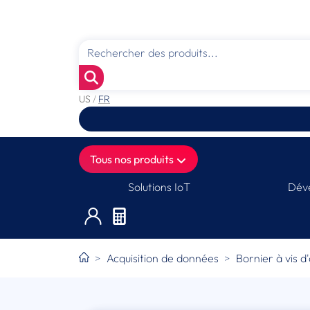
US
/
FR
Tous nos produits
Solutions IoT
Déve
Acquisition de données
Bornier à vis d'