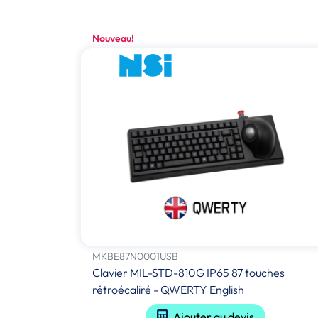
Nouveau!
MKBE87N0001USB
Clavier MIL-STD-810G IP65 87 touches
rétroécaliré - QWERTY English
Ajouter au devis