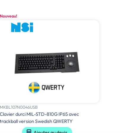
Nouveau!
MKBL107N0046USB
Clavier durci MIL-STD-810G IP65 avec
trackball version Swedish QWERTY
Ajouter au devis