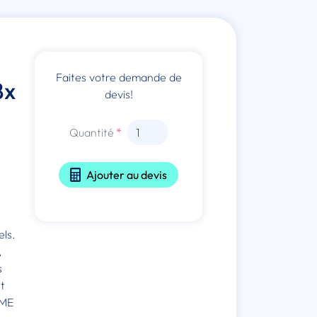
Faites votre demande de
8x
devis!
Quantité
Ajouter au devis
ls.
,
s
t
PME