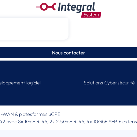
Nous contacter
loppement logiciel
Solutions Cybersécurité
-WAN & platesformes uCPE
342 avec 8x 1GbE RJ45, 2x 2.5GbE RJ45, 4x 10GbE SFP + exte