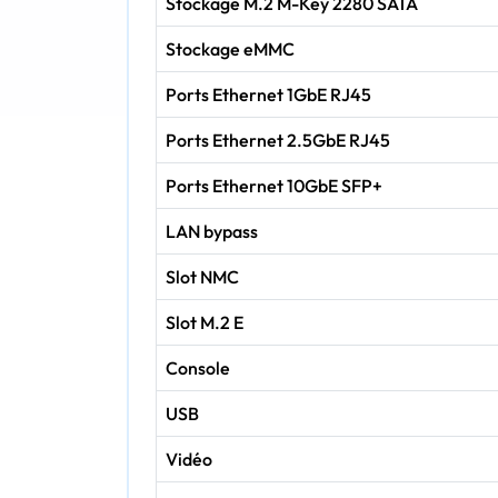
Stockage M.2 M-Key 2280 SATA
Stockage eMMC
Ports Ethernet 1GbE RJ45
Ports Ethernet 2.5GbE RJ45
Ports Ethernet 10GbE SFP+
LAN bypass
Slot NMC
Slot M.2 E
Console
USB
Vidéo