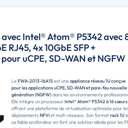
 avec Intel® Atom® P5342 avec 
bE RJ45, 4x 10GbE SFP +
es pour uCPE, SD-WAN et NGFW
Le
FWA-2013-16A1S
est une
appliance réseau 1U conçue
pour les applications uCPE, SD-WAN et pare-feu nouvelle
génération (NGFW)
dans les environnements professionne
Elle intègre un processeur
Intel® Atom® P5342 à 16 cœurs
offrant une plateforme de virtualisation optimisée pour le
déploiements
NFVi
et multi-réseaux. Son format
rack 1U
e
sa faible profondeur en font une solution idéale pour les 