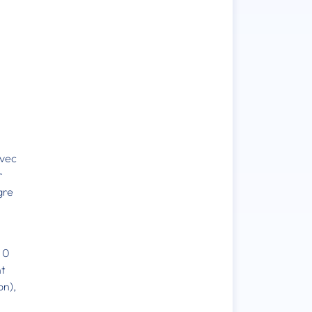
avec
r
gre
 0
nt
on),