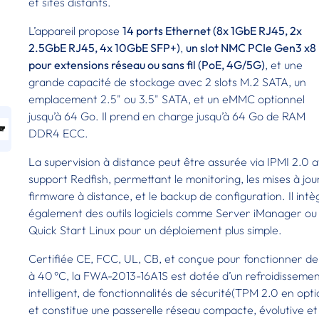
et sites distants.
L’appareil propose
14 ports Ethernet (8x 1GbE RJ45, 2x
2.5GbE RJ45, 4x 10GbE SFP+)
,
un slot NMC PCIe Gen3 x8
pour extensions réseau ou sans fil (PoE, 4G/5G)
, et une
grande capacité de stockage avec 2 slots M.2 SATA, un
emplacement 2.5" ou 3.5" SATA, et un eMMC optionnel
jusqu’à 64 Go. Il prend en charge jusqu’à 64 Go de RAM
DDR4 ECC.
La supervision à distance peut être assurée via IPMI 2.0 
support Redfish, permettant le monitoring, les mises à jou
firmware à distance, et le backup de configuration. Il intè
également des outils logiciels comme Server iManager ou
Quick Start Linux pour un déploiement plus simple.
Certifiée CE, FCC, UL, CB, et conçue pour fonctionner de
à 40 °C, la FWA-2013-16A1S est dotée d’un refroidisseme
intelligent, de fonctionnalités de sécurité(TPM 2.0 en opti
et constitue une passerelle réseau compacte, évolutive et