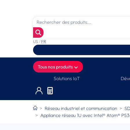
US
/
FR
Tous nos produits
Solutions IoT
Déve
Réseau industriel et communication
SD
Appliance réseau 1U avec Intel® Atom® P5