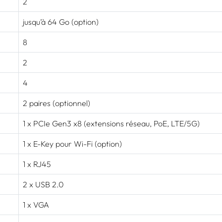
2
jusqu’à 64 Go (option)
8
2
4
2 paires (optionnel)
1 x PCIe Gen3 x8 (extensions réseau, PoE, LTE/5G)
1 x E-Key pour Wi-Fi (option)
1 x RJ45
2 x USB 2.0
1 x VGA