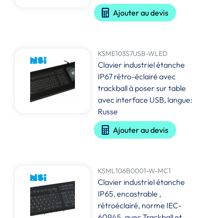
Ajouter au devis
KSME103S7USB-WLED
Clavier industriel étanche
IP67 rétro-éclairé avec
trackball à poser sur table
avec interface USB, langue:
Russe
Ajouter au devis
KSML106B0001-W-MC1
Clavier industriel étanche
IP65, encastrable ,
rétroéclairé, norme IEC-
60945, avec Trackball et