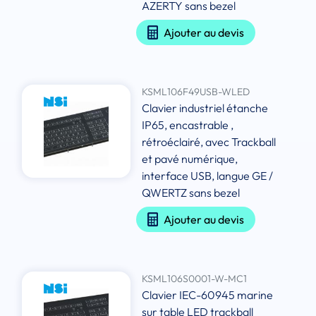
AZERTY sans bezel
Ajouter au devis
KSML106F49USB-WLED
Clavier industriel étanche
IP65, encastrable ,
rétroéclairé, avec Trackball
et pavé numérique,
interface USB, langue GE /
QWERTZ sans bezel
Ajouter au devis
KSML106S0001-W-MC1
Clavier IEC-60945 marine
sur table LED trackball