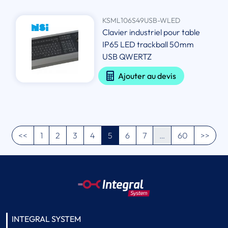
KSML106S49USB-WLED
Clavier industriel pour table
IP65 LED trackball 50mm
USB QWERTZ
Ajouter au devis
<<
1
2
3
4
5
6
7
…
60
>>
INTEGRAL SYSTEM