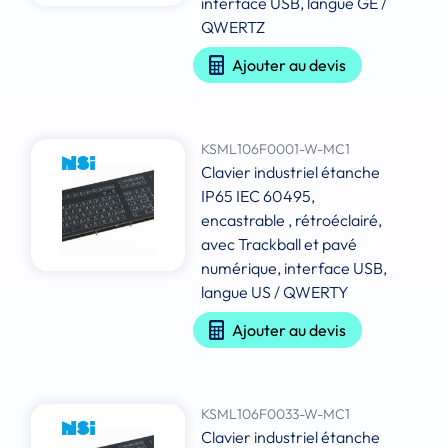
interface USB, langue GE /
QWERTZ
Ajouter au devis
KSML106F0001-W-MC1
Clavier industriel étanche
IP65 IEC 60495,
encastrable , rétroéclairé,
avec Trackball et pavé
numérique, interface USB,
langue US / QWERTY
Ajouter au devis
KSML106F0033-W-MC1
Clavier industriel étanche