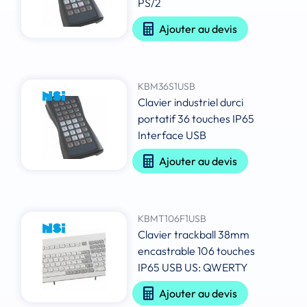
PS/2
Ajouter au devis
KBM36S1USB
Clavier industriel durci
portatif 36 touches IP65
Interface USB
Ajouter au devis
KBMT106F1USB
Clavier trackball 38mm
encastrable 106 touches
IP65 USB US: QWERTY
Ajouter au devis