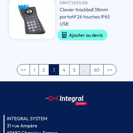
KBMT26S1USB
Clavier trackball 38mm
portatif 26 touches IP65
USB
Ajouter au devis
<<
1
2
3
4
5
…
60
>>
INTEGRAL SYSTEM
31 rue Ampère
69680 Chassieu, France