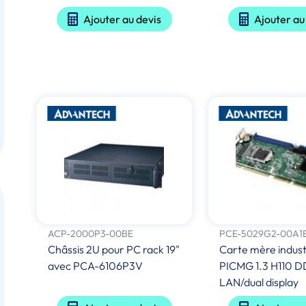
Ajouter au devis
Ajouter au
ACP-2000P3-00BE
PCE-5029G2-00A1
Châssis 2U pour PC rack 19"
Carte mère industr
avec PCA-6106P3V
PICMG 1.3 H110 D
LAN/dual display