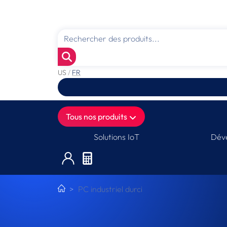
US
/
FR
Tous nos produits
Solutions IoT
Déve
PC industriel durci