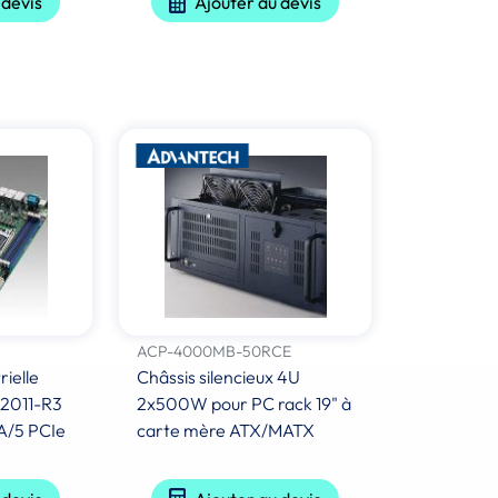
 devis
Ajouter au devis
ACP-4000MB-50RCE
ielle
Châssis silencieux 4U
A2011-R3
2x500W pour PC rack 19" à
A/5 PCIe
carte mère ATX/MATX