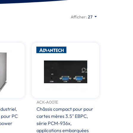
Afficher:
27
ACK-A001E
dustriel,
Châssis compact pour pour
s pour PC
cartes mères 3.5" EBPC,
 power
série PCM-936x,
applications embarquées