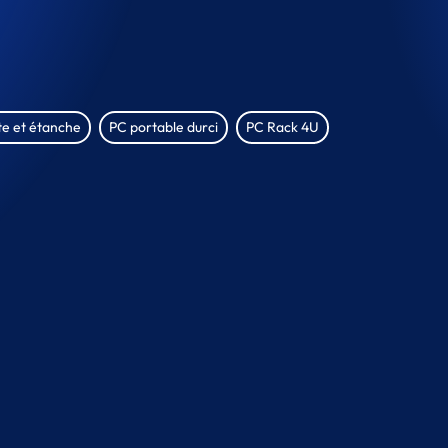
nte et étanche
PC portable durci
PC Rack 4U