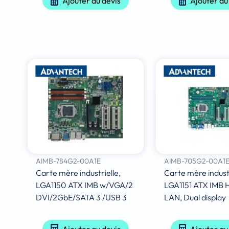
Ajouter au devis
Ajouter au
AIMB-784G2-00A1E
AIMB-705G2-00A1
Carte mère industrielle,
Carte mère industr
LGA1150 ATX IMB w/VGA/2
LGA1151 ATX IMB H
DVI/2GbE/SATA 3 /USB 3
LAN, Dual display