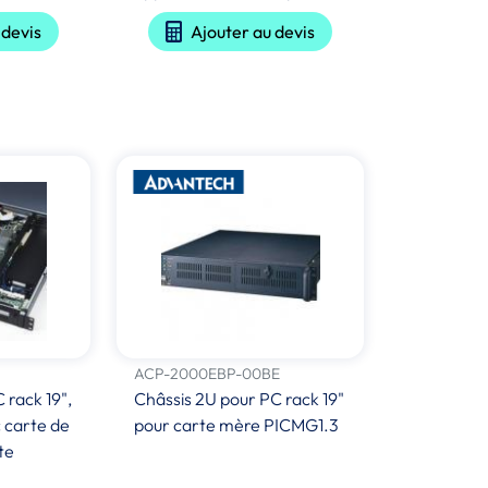
 devis
Ajouter au devis
ACP-2000EBP-00BE
 rack 19",
Châssis 2U pour PC rack 19"
 carte de
pour carte mère PICMG1.3
te