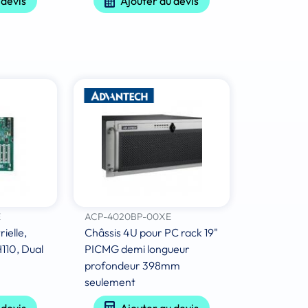
 devis
Ajouter au devis
E
ACP-4020BP-00XE
ielle,
Châssis 4U pour PC rack 19"
110, Dual
PICMG demi longueur
profondeur 398mm
seulement