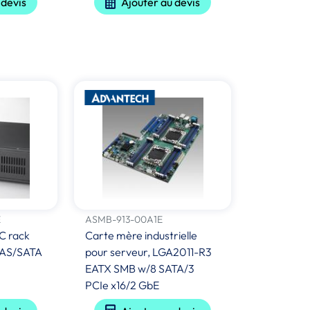
 devis
Ajouter au devis
E
ASMB-913-00A1E
C rack
Carte mère industrielle
 SAS/SATA
pour serveur, LGA2011-R3
EATX SMB w/8 SATA/3
PCIe x16/2 GbE