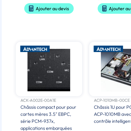
Ajouter au devis
Ajouter au
ACK-A002E-00A1E
ACP-1010MB-00CE
Châssis compact pour pour
Châssis 1U pour PC
cartes mères 3.5" EBPC,
ACP-1010MB avec
série PCM-937x,
contrôle intelligen
applications embarquées