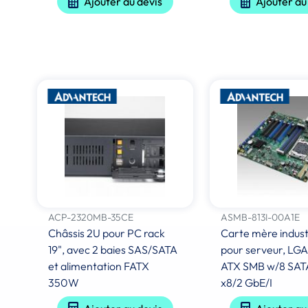
Ajouter au devis
Ajouter au
ACP-2320MB-35CE
ASMB-813I-00A1E
Châssis 2U pour PC rack
Carte mère industr
19", avec 2 baies SAS/SATA
pour serveur, LG
et alimentation FATX
ATX SMB w/8 SAT
350W
x8/2 GbE/I