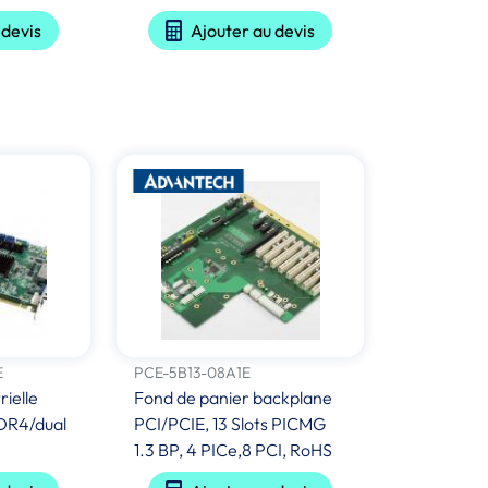
 devis
Ajouter au devis
E
PCE-5B13-08A1E
ielle
Fond de panier backplane
DR4/dual
PCI/PCIE, 13 Slots PICMG
1.3 BP, 4 PICe,8 PCI, RoHS