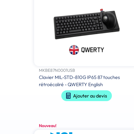
MKBE87N0001USB
Clavier MIL-STD-810G IP65 87 touches
rétroécaliré - QWERTY English
Ajouter au devis
Nouveau!