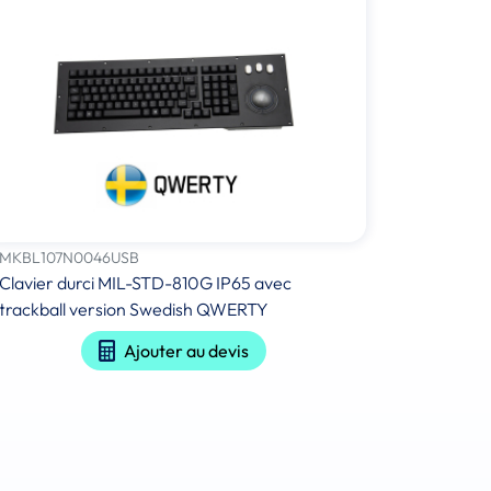
MKBL107N0046USB
Clavier durci MIL-STD-810G IP65 avec
trackball version Swedish QWERTY
Ajouter au devis