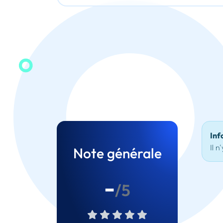
Inf
Il n
Note générale
-
/5