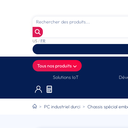
US
/
FR
Tous nos produits
Solutions IoT
Déve
PC industriel durci
Chassis spécial em