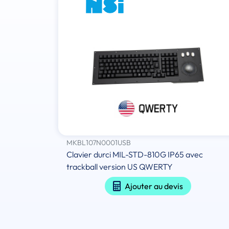
MKBL107N0001USB
Clavier durci MIL-STD-810G IP65 avec
trackball version US QWERTY
Ajouter au devis