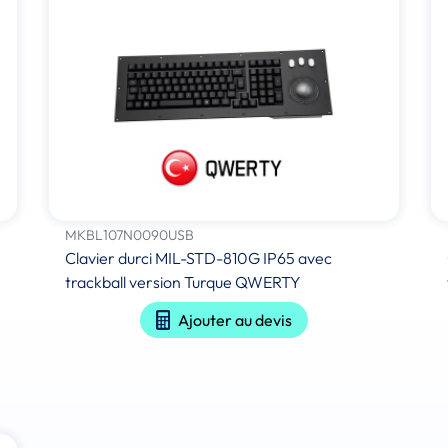
MKBL107N0090USB
Clavier durci MIL-STD-810G IP65 avec
trackball version Turque QWERTY
Ajouter au devis