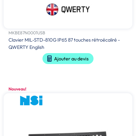
MKBE87N0001USB
Clavier MIL-STD-810G IP65 87 touches rétroécaliré -
QWERTY English
Ajouter au devis
Nouveau!