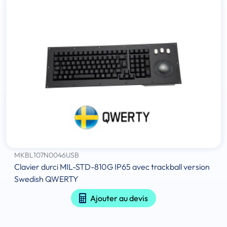
MKBL107N0046USB
Clavier durci MIL-STD-810G IP65 avec trackball version
Swedish QWERTY
Ajouter au devis