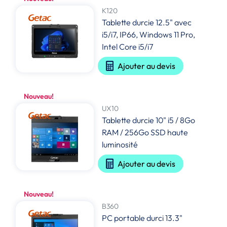
K120
Tablette durcie 12.5" avec
i5/i7, IP66, Windows 11 Pro,
Intel Core i5/i7
Ajouter au devis
Nouveau!
UX10
Tablette durcie 10" i5 / 8Go
RAM / 256Go SSD haute
luminosité
Ajouter au devis
Nouveau!
B360
PC portable durci 13.3"