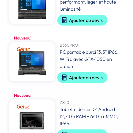
performant, léger et haute
luminosité
Ajouter au devis
Nouveau!
B360PRO
PC portable durci 13.3" IP66,
WiFi 6 avec GTX-1050 en
option
Ajouter au devis
Nouveau!
ZX10
Tablette durcie 10" Android
12, 4Go RAM + 64Go eMMC,
IP66