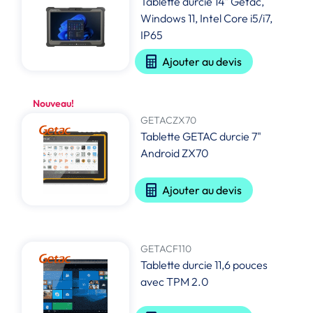
Tablette durcie 14" Getac,
Windows 11, Intel Core i5/i7,
IP65
Ajouter au devis
Nouveau!
GETACZX70
Tablette GETAC durcie 7"
Android ZX70
Ajouter au devis
GETACF110
Tablette durcie 11,6 pouces
avec TPM 2.0