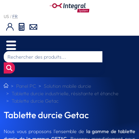
US
/
FR
Panel PC
Solution mobile durcie
Tablette durcie industrielle, résistante et étanche
Tablette durcie Getac
Tablette durcie Getac
Nous vous proposons l'ensemble de
la gamme de tablette
durcie de la marque GETAC
. Reconnu mondialement pour