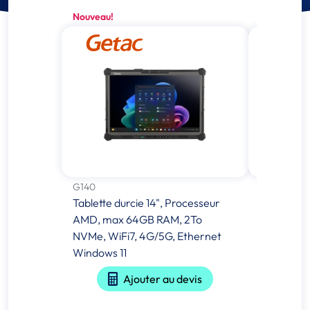
Nouveau!
Nouveau!
G140
F120
Tablette durcie 14", Processeur
Tablette d
AMD, max 64GB RAM, 2To
Intel Core 
NVMe, WiFi7, 4G/5G, Ethernet
IP66, jus
Windows 11
SSD, Wind
Ajouter au devis