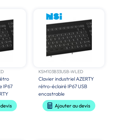
ED
KSM103B33USB-WLED
rétro
Clavier industriel AZERTY
e IP67
rétro-éclairé IP67 USB
ERTY
encastrable
 devis
Ajouter au devis