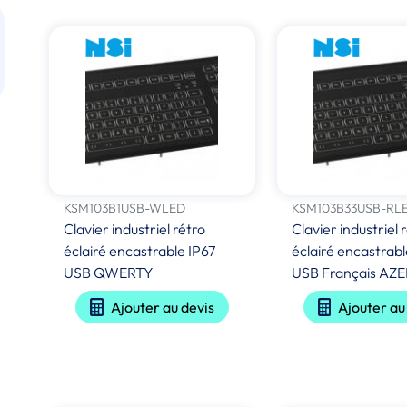
KSM103B1USB-WLED
KSM103B33USB-RL
Clavier industriel rétro
Clavier industriel 
éclairé encastrable IP67
éclairé encastrabl
USB QWERTY
USB Français AZ
Ajouter au devis
Ajouter au