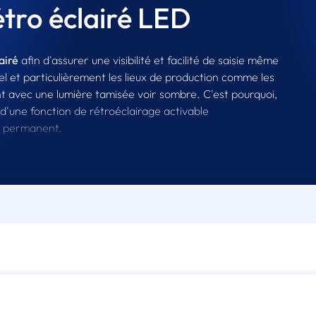
rétro éclairé LED
airé
afin d'assurer une visibilité et facilité de saisie même
el et particulièrement les lieux de production comme les
ent avec une lumière tamisée voir sombre. C'est pourquoi,
 d'une fonction de rétroéclairage activable
D permanent.
ité peut être adapté en fonction des
ge n'enlève pas le caractère étanche de nos