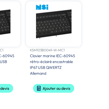
C1
KSM103B0049-W-MC1
EC-60945
Clavier marine IEC-60945
7 USB
rétro-éclairé encastrable
IP67 USB QWERTZ
Allemand
 devis
Ajouter au devis