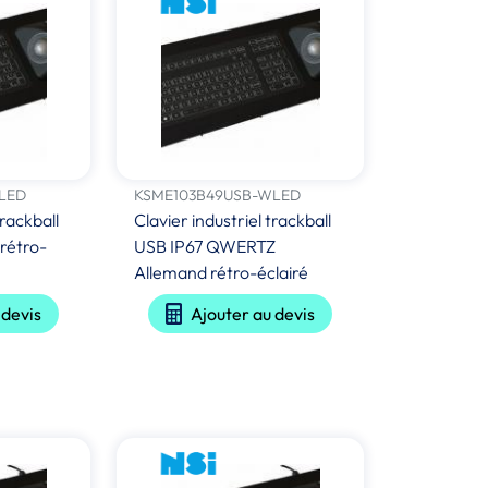
LED
KSME103B49USB-WLED
trackball
Clavier industriel trackball
rétro-
USB IP67 QWERTZ
Allemand rétro-éclairé
 devis
Ajouter au devis