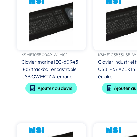
KSME103B0049-W-MC1
KSME103B33USB-W
Clavier marine IEC-60945
Clavier industriel 
IP67 trackball encastrable
USB IP67 AZERTY 
USB QWERTZ Allemand
éclairé
Ajouter au devis
Ajouter au