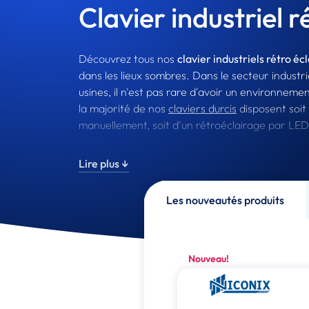
Clavier industriel 
Découvrez tous nos
clavier industriels rétro écl
dans les lieux sombres. Dans le secteur industri
usines, il n'est pas rare d'avoir un environnem
la majorité de nos
claviers durcis
disposent soit
manuellement, soit d'un rétroéclairage par LE
Très faible consommation, le niveau de luminos
Lire plus ↓
références. Important à noter, le rétroéclaira
périphériques.
Les nouveautés produits
Nouveau!