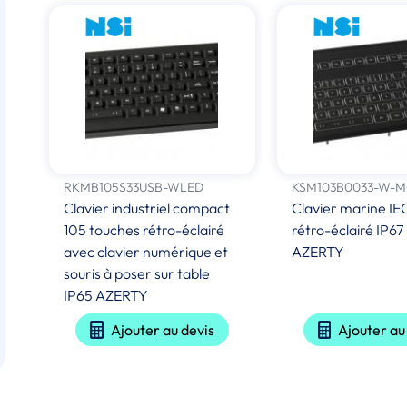
RKMB105S33USB-WLED
KSM103B0033-W-M
Clavier industriel compact
Clavier marine I
105 touches rétro-éclairé
rétro-éclairé IP6
avec clavier numérique et
AZERTY
souris à poser sur table
IP65 AZERTY
Ajouter au devis
Ajouter au