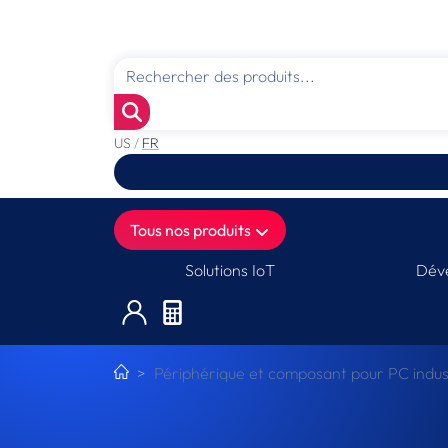
US
/
FR
Tous nos produits
Solutions IoT
Déve
Périphérique et composant pour PC indust