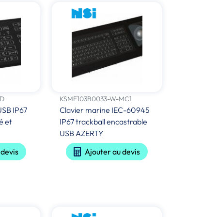
ED
KSME103B0033-W-MC1
 USB IP67
Clavier marine IEC-60945
é et
IP67 trackball encastrable
USB AZERTY
 devis
Ajouter au devis