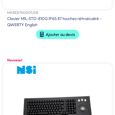
MKBE87N0001USB
Clavier MIL-STD-810G IP65 87 touches rétroécaliré -
QWERTY English
Ajouter au devis
Nouveau!