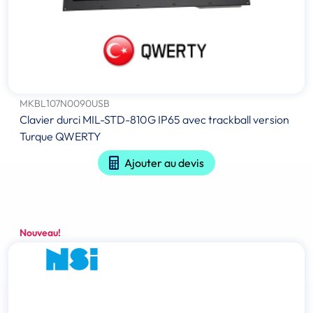
MKBL107N0090USB
Clavier durci MIL-STD-810G IP65 avec trackball version
Turque QWERTY
Ajouter au devis
Nouveau!