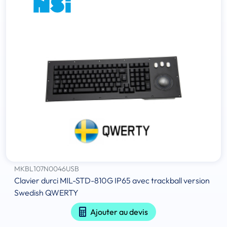
MKBL107N0046USB
Clavier durci MIL-STD-810G IP65 avec trackball version
Swedish QWERTY
Ajouter au devis