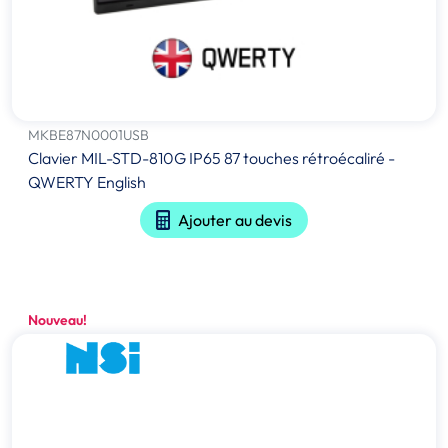
MKBE87N0001USB
Clavier MIL-STD-810G IP65 87 touches rétroécaliré -
QWERTY English
Ajouter au devis
Nouveau!