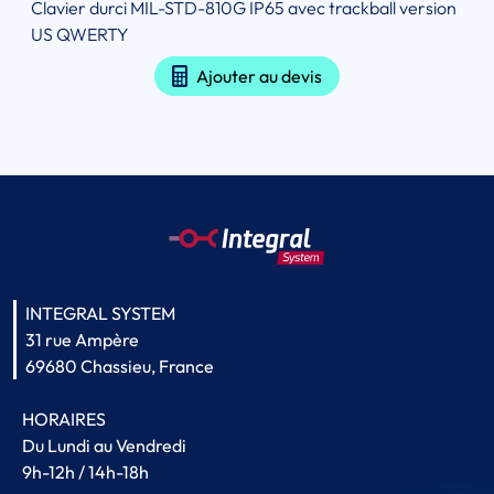
Clavier durci MIL-STD-810G IP65 avec trackball version
US QWERTY
Ajouter au devis
INTEGRAL SYSTEM
31 rue Ampère
69680 Chassieu, France
HORAIRES
Du Lundi au Vendredi
9h-12h / 14h-18h