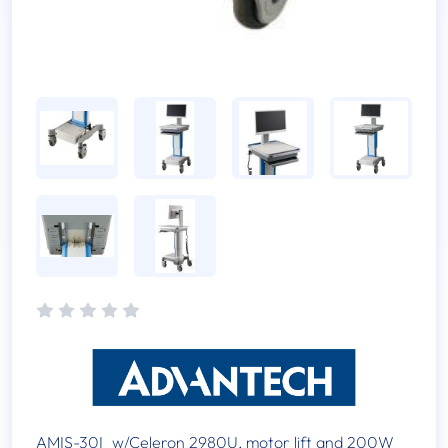
AMIS-30I_w/Celeron 2980U, motor lift and 200W