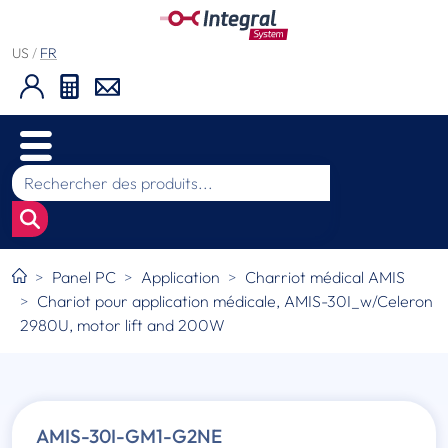
US
/
FR
Panel PC
Application
Charriot médical AMIS
Chariot pour application médicale, AMIS-30I_w/Celeron
2980U, motor lift and 200W
AMIS-30I-GM1-G2NE