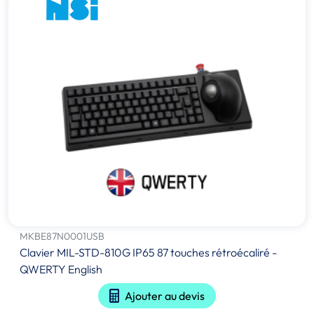
MKBE87N0001USB
Clavier MIL-STD-810G IP65 87 touches rétroécaliré -
QWERTY English
Ajouter au devis